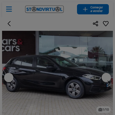
Começar
a vender
1
/
10