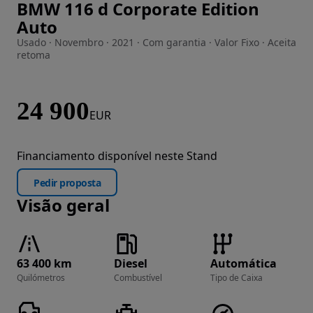
BMW 116 d Corporate Edition
Imagem 1 de 10
Auto
Usado · Novembro · 2021 · Com garantia · Valor Fixo · Aceita
retoma
24 900
EUR
Financiamento disponível neste Stand
Pedir proposta
Visão geral
63 400 km
Diesel
Automática
Quilómetros
Combustível
Tipo de Caixa