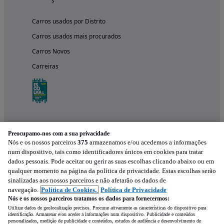
Carros usados por Distrito
Carros usados mais procurados
Carros Novos
Carreiras
Preocupamo-nos com a sua privacidade
Nós e os nossos parceiros
375
armazenamos e/ou acedemos a informações
num dispositivo, tais como identificadores únicos em cookies para tratar
dados pessoais. Pode aceitar ou gerir as suas escolhas clicando abaixo ou em
qualquer momento na página da política de privacidade. Estas escolhas serão
Experimenta a aplicação
sinalizadas aos nossos parceiros e não afetarão os dados de
navegação.
Política de Cookies,
Política de Privacidade
Nós e os nossos parceiros tratamos os dados para fornecermos:
Utilizar dados de geolocalização precisos. Procurar ativamente as características do dispositivo para
identificação. Armazenar e/ou aceder a informações num dispositivo. Publicidade e conteúdos
personalizados, medição de publicidade e conteúdos, estudos de audiência e desenvolvimento de