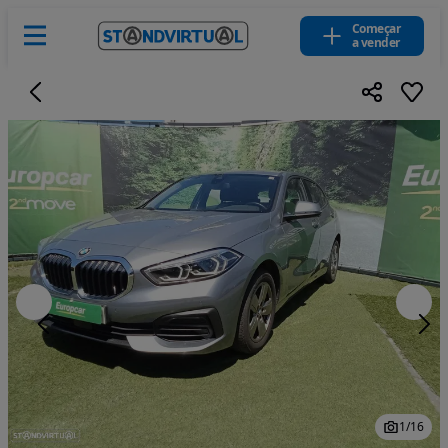
Começar
a vender
1
/
16