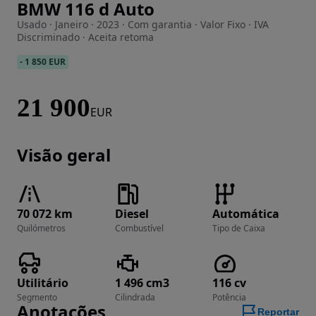
BMW 116 d Auto
Imagem 1 de 16
Usado · Janeiro · 2023 · Com garantia · Valor Fixo · IVA
Discriminado · Aceita retoma
-
1 850 EUR
21 900
EUR
Visão geral
70 072 km
Diesel
Automática
Quilómetros
Combustível
Tipo de Caixa
Utilitário
1 496 cm3
116 cv
Segmento
Cilindrada
Potência
Anotações
Reportar