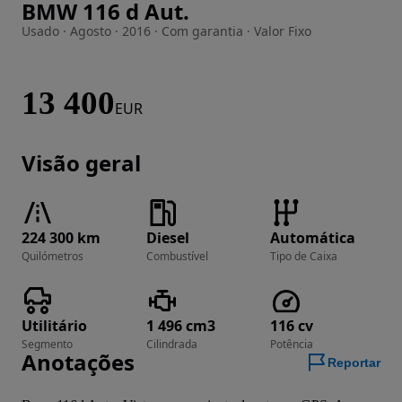
BMW 116 d Aut.
Imagem 1 de 25
Usado · Agosto · 2016 · Com garantia · Valor Fixo
13 400
EUR
Visão geral
224 300 km
Diesel
Automática
Quilómetros
Combustível
Tipo de Caixa
Utilitário
1 496 cm3
116 cv
Segmento
Cilindrada
Potência
Anotações
Reportar