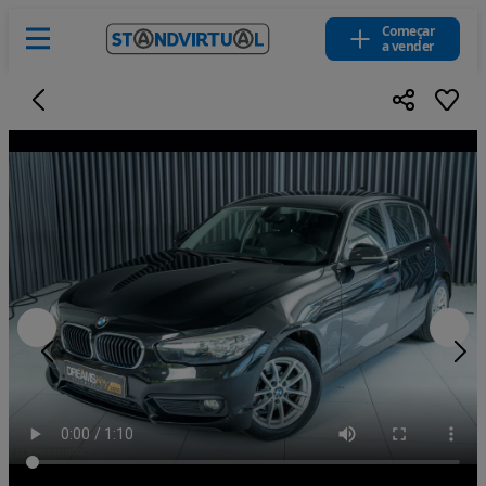
Começar
a vender