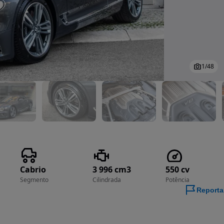
1
/
48
Cabrio
3 996 cm3
550 cv
Segmento
Cilindrada
Potência
Reporta