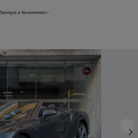
Serviços e ferramentas
Financiamento
Avaliar o meu carro
iamento
Serviço de check-up
Histórico do veículo
Notícias e artigos