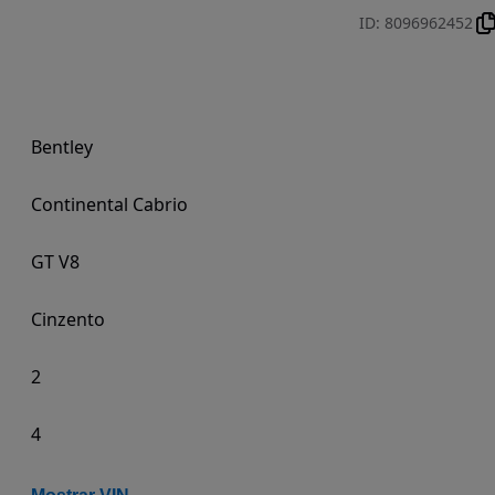
ID
:
8096962452
Bentley
Continental Cabrio
GT V8
Cinzento
2
4