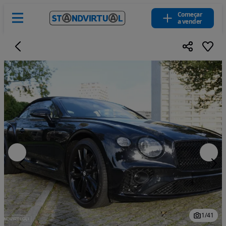
Começar
a vender
1
/
41