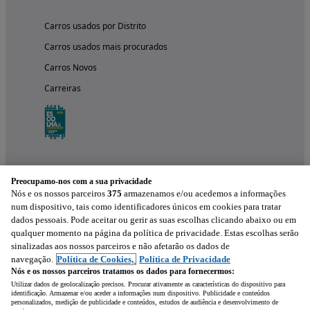
Carros usados por Distrito
Carros usados mais procurados
Carros Novos
Carreiras
Preocupamo-nos com a sua privacidade
Nós e os nossos parceiros
375
armazenamos e/ou acedemos a informações
num dispositivo, tais como identificadores únicos em cookies para tratar
dados pessoais. Pode aceitar ou gerir as suas escolhas clicando abaixo ou em
qualquer momento na página da política de privacidade. Estas escolhas serão
Experimenta a aplicação
sinalizadas aos nossos parceiros e não afetarão os dados de
navegação.
Política de Cookies,
Política de Privacidade
Nós e os nossos parceiros tratamos os dados para fornecermos:
Utilizar dados de geolocalização precisos. Procurar ativamente as características do dispositivo para
identificação. Armazenar e/ou aceder a informações num dispositivo. Publicidade e conteúdos
personalizados, medição de publicidade e conteúdos, estudos de audiência e desenvolvimento de