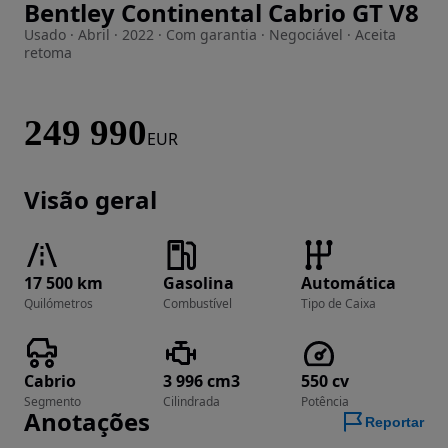
Bentley Continental Cabrio GT V8
Imagem 1 de 41
Usado · Abril · 2022 · Com garantia · Negociável · Aceita
retoma
249 990
EUR
Visão geral
17 500 km
Gasolina
Automática
Quilómetros
Combustível
Tipo de Caixa
Cabrio
3 996 cm3
550 cv
Segmento
Cilindrada
Potência
Anotações
Reportar