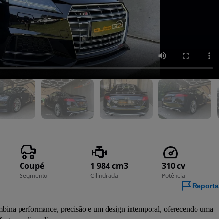
Coupé
1 984 cm3
310 cv
Segmento
Cilindrada
Potência
Reporta
ina performance, precisão e um design intemporal, oferecendo uma 