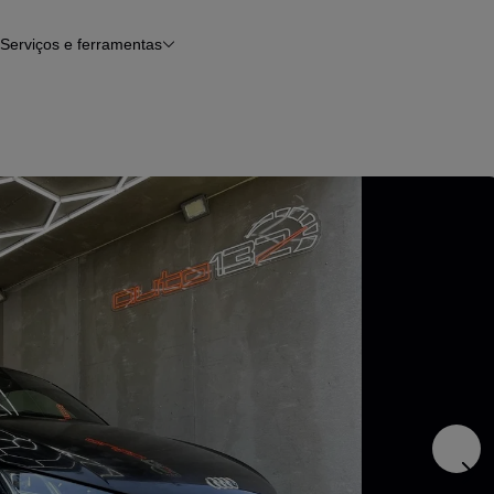
Serviços e ferramentas
Financiamento
Avaliar o meu carro
iamento
Serviço de check-up
Histórico do veículo
Notícias e artigos