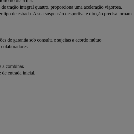
to no dia a dia.

e tração integral quattro, proporciona uma aceleração vigorosa, 
ipo de estrada. A sua suspensão desportiva e direção precisa tornam 
ões de garantia sob consulta e sujeitas a acordo mútuo.
s colaboradores
s a combinar.
de entrada inicial.
P