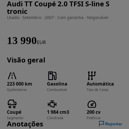
Audi TT Coupé 2.0 TFSI S-line S
Imagem 1 de 29
tronic
Usado · Setembro · 2007 · Com garantia · Negociável
13 990
EUR
Visão geral
223 000 km
Gasolina
Automática
Quilómetros
Combustível
Tipo de Caixa
Coupé
1 984 cm3
200 cv
Segmento
Cilindrada
Potência
Anotações
Reportar