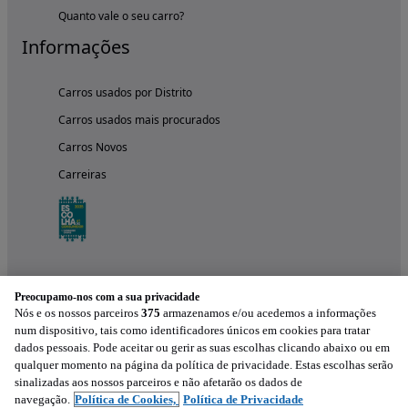
Quanto vale o seu carro?
Informações
Carros usados por Distrito
Carros usados mais procurados
Carros Novos
Carreiras
Preocupamo-nos com a sua privacidade
Nós e os nossos parceiros
375
armazenamos e/ou acedemos a informações
num dispositivo, tais como identificadores únicos em cookies para tratar
dados pessoais. Pode aceitar ou gerir as suas escolhas clicando abaixo ou em
qualquer momento na página da política de privacidade. Estas escolhas serão
Experimenta a aplicação
sinalizadas aos nossos parceiros e não afetarão os dados de
navegação.
Política de Cookies,
Política de Privacidade