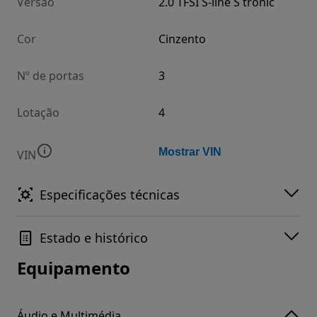
Versão
2.0 TFSI S-line S tronic
Cor
Cinzento
Nº de portas
3
Lotação
4
Mostrar VIN
VIN
Especificações técnicas
Estado e histórico
Equipamento
Áudio e Multimédia