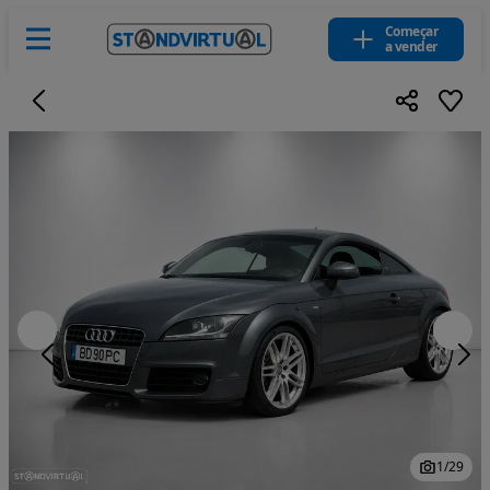
Começar
a vender
1
/
29