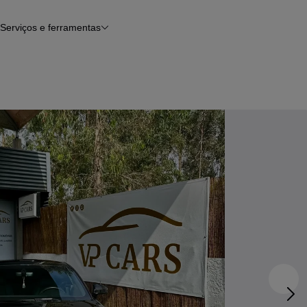
Serviços e ferramentas
Financiamento
Avaliar o meu carro
iamento
Serviço de check-up
Histórico do veículo
Notícias e artigos