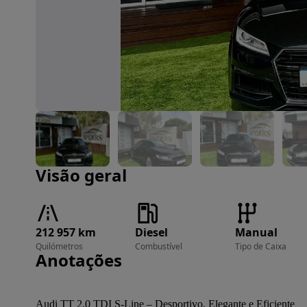
Imagem 1 de 26
Visão geral
212 957 km
Diesel
Manual
Quilómetros
Combustível
Tipo de Caixa
Anotações
Audi TT 2.0 TDI S-Line – Desportivo, Elegante e Eficiente