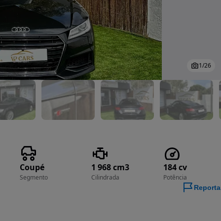
1
/
26
Coupé
1 968 cm3
184 cv
Segmento
Cilindrada
Potência
Reporta