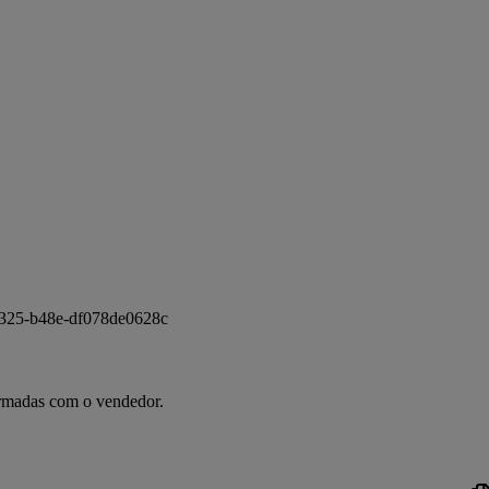
 
c-4325-b48e-df078de0628c
irmadas com o vendedor.