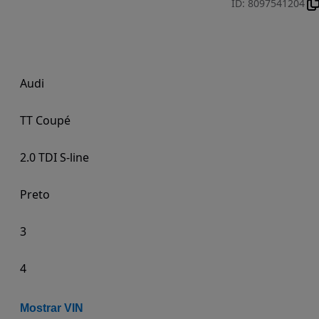
ID
:
8097541204
Audi
TT Coupé
2.0 TDI S-line
Preto
3
4
Mostrar VIN