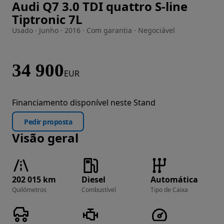
Audi Q7 3.0 TDI quattro S-line
Imagem 1 de 15
Tiptronic 7L
Usado · Junho · 2016 · Com garantia · Negociável
34 900
EUR
Financiamento disponível neste Stand
Pedir proposta
Visão geral
202 015 km
Diesel
Automática
Quilómetros
Combustível
Tipo de Caixa