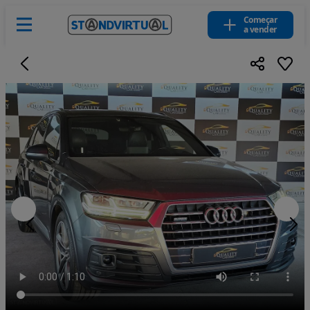
Começar
a vender