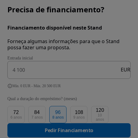
Precisa de financiamento?
Financiamento disponível neste Stand
Forneça algumas informações para que o Stand
possa fazer uma proposta.
Entrada inicial
EUR
Mín. 0 EUR - Máx. 20 500 EUR
Qual a duração do empréstimo? (meses)
120
72
84
96
108
10
6 anos
7 anos
8 anos
9 anos
anos
Pedir Financiamento