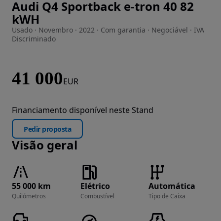
Audi Q4 Sportback e-tron 40 82
Imagem 1 de 34
kWH
Usado · Novembro · 2022 · Com garantia · Negociável · IVA
Discriminado
41 000
EUR
Financiamento disponível neste Stand
Pedir proposta
Visão geral
55 000 km
Elétrico
Automática
Quilómetros
Combustível
Tipo de Caixa