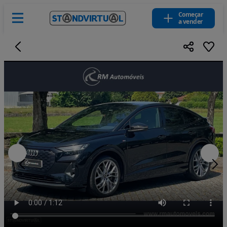
Começar
a vender