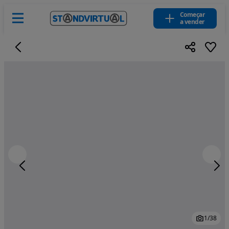
Começar
a vender
1
/
38