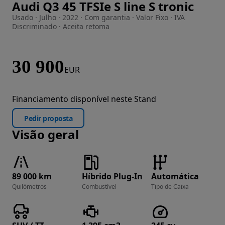
Audi Q3 45 TFSIe S line S tronic
Imagem 1 de 38
Usado · Julho · 2022 · Com garantia · Valor Fixo · IVA
Discriminado · Aceita retoma
30 900
EUR
Financiamento disponível neste Stand
Pedir proposta
Visão geral
89 000 km
Híbrido Plug-In
Automática
Quilómetros
Combustível
Tipo de Caixa