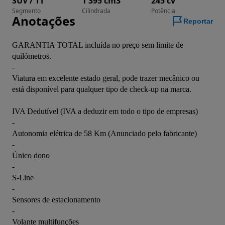
SUV / TT
1 395 cm3
245 cv
Segmento
Cilindrada
Potência
Anotações
Reportar
GARANTIA TOTAL incluída no preço sem limite de 
quilómetros.

-

Viatura em excelente estado geral, pode trazer mecânico ou 
está disponível para qualquer tipo de check-up na marca.

IVA Dedutível (IVA a deduzir em todo o tipo de empresas)

-

Autonomia elétrica de 58 Km (Anunciado pelo fabricante)

-

Único dono

-

S-Line

-

Sensores de estacionamento

-

Volante multifunções
