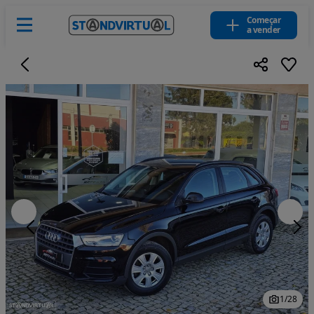
Começar
a vender
1
/
28