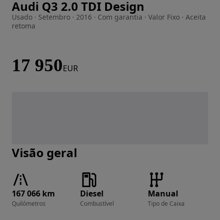
Audi Q3 2.0 TDI Design
Imagem 1 de 28
Usado · Setembro · 2016 · Com garantia · Valor Fixo · Aceita
retoma
17 950
EUR
Visão geral
167 066 km
Diesel
Manual
Quilómetros
Combustível
Tipo de Caixa