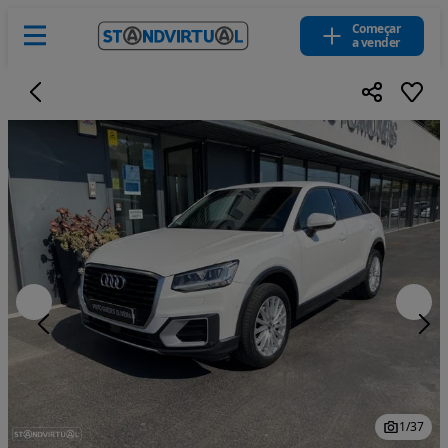
Começar
a vender
1
/
37