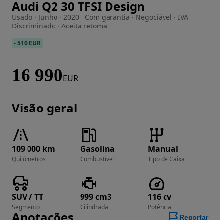
Audi Q2 30 TFSI Design
Imagem 1 de 37
Usado · Junho · 2020 · Com garantia · Negociável · IVA
Discriminado · Aceita retoma
-
510 EUR
16 990
EUR
Visão geral
109 000 km
Gasolina
Manual
Quilómetros
Combustível
Tipo de Caixa
SUV / TT
999 cm3
116 cv
Segmento
Cilindrada
Potência
Anotações
Reportar