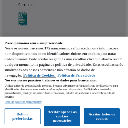
Carreiras
Preocupamo-nos com a sua privacidade
Nós e os nossos parceiros
375
armazenamos e/ou acedemos a informações
num dispositivo, tais como identificadores únicos em cookies para tratar
dados pessoais. Pode aceitar ou gerir as suas escolhas clicando abaixo ou em
qualquer momento na página da política de privacidade. Estas escolhas serão
Experimenta a aplicação
sinalizadas aos nossos parceiros e não afetarão os dados de
navegação.
Política de Cookies,
Política de Privacidade
Nós e os nossos parceiros tratamos os dados para fornecermos:
Utilizar dados de geolocalização precisos. Procurar ativamente as características do dispositivo para
identificação. Armazenar e/ou aceder a informações num dispositivo. Publicidade e conteúdos
personalizados, medição de publicidade e conteúdos, estudos de audiência e desenvolvimento de
serviços.
Lista de parceiros (fornecedores)
Mensagem
Aceitar apenas os
Definir
Aceitar todos os
cookies
preferências
cookies
Ligar
WhatsApp
necessários