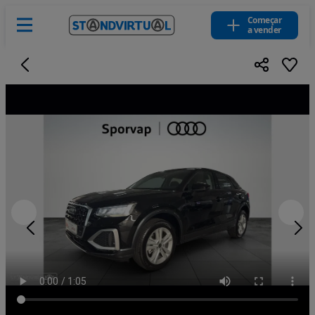
Começar
a vender