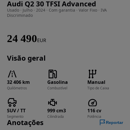
Audi Q2 30 TFSI Advanced
Imagem 1 de 21
Usado · Julho · 2024 · Com garantia · Valor Fixo · IVA
Discriminado
24 490
EUR
Visão geral
32 406 km
Gasolina
Manual
Quilómetros
Combustível
Tipo de Caixa
SUV / TT
999 cm3
116 cv
Segmento
Cilindrada
Potência
Anotações
Reportar