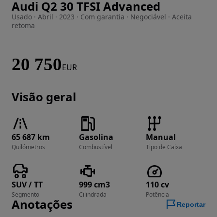
Audi Q2 30 TFSI Advanced
Imagem 1 de 24
Usado · Abril · 2023 · Com garantia · Negociável · Aceita
retoma
20 750
EUR
Visão geral
65 687 km
Gasolina
Manual
Quilómetros
Combustível
Tipo de Caixa
SUV / TT
999 cm3
110 cv
Segmento
Cilindrada
Potência
Anotações
Reportar