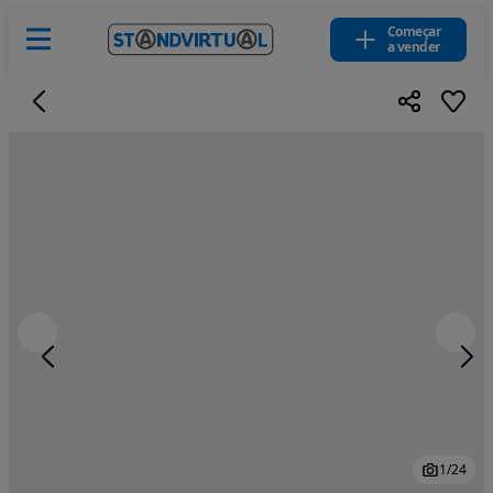
Começar
a vender
1
/
24