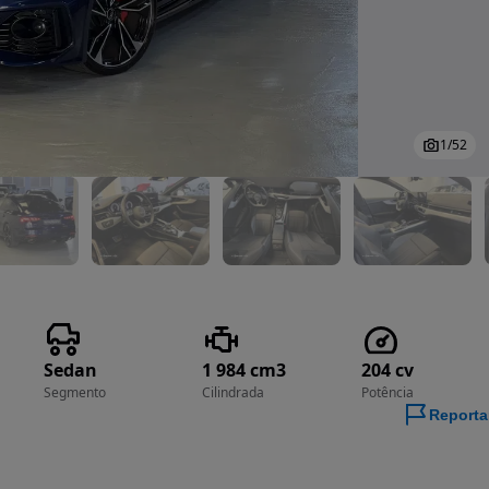
1
/
52
Sedan
1 984 cm3
204 cv
Segmento
Cilindrada
Potência
Reporta