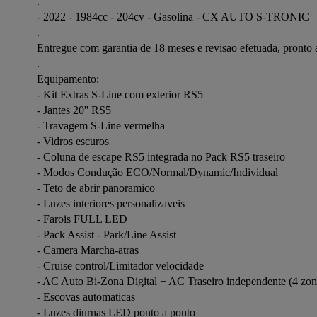
.

- 2022 - 1984cc - 204cv - Gasolina - CX AUTO S-TRONIC

.

Entregue com garantia de 18 meses e revisao efetuada, pronto a 
.

Equipamento:

- Kit Extras S-Line com exterior RS5

- Jantes 20'' RS5

- Travagem S-Line vermelha

- Vidros escuros

- Coluna de escape RS5 integrada no Pack RS5 traseiro

- Modos Condução ECO/Normal/Dynamic/Individual

- Teto de abrir panoramico

- Luzes interiores personalizaveis

- Farois FULL LED

- Pack Assist - Park/Line Assist

- Camera Marcha-atras

- Cruise control/Limitador velocidade

- AC Auto Bi-Zona Digital + AC Traseiro independente (4 zona
- Escovas automaticas

- Luzes diurnas LED ponto a ponto
