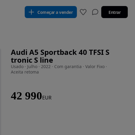
Começar a vender
Entrar
Audi A5 Sportback 40 TFSI S
tronic S line
Usado · Julho · 2022 · Com garantia · Valor Fixo ·
Aceita retoma
42 990
EUR