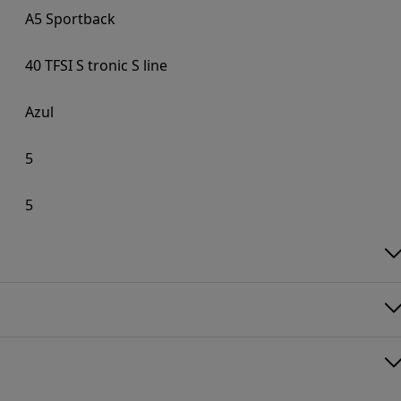
A5 Sportback
40 TFSI S tronic S line
Azul
5
5