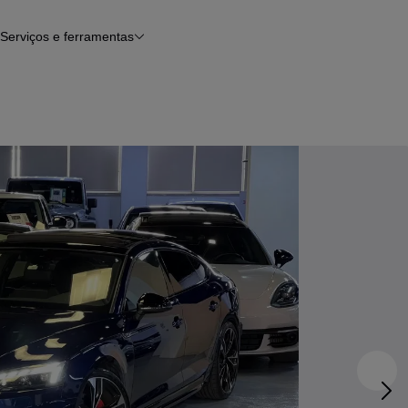
Serviços e ferramentas
Financiamento
Avaliar o meu carro
iamento
Serviço de check-up
Histórico do veículo
Notícias e artigos