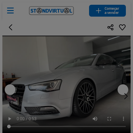
Começar
a vender