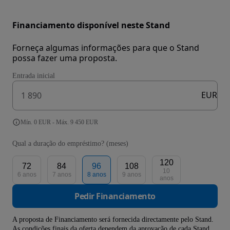
Financiamento disponível neste Stand
Forneça algumas informações para que o Stand
possa fazer uma proposta.
Entrada inicial
EUR
Mín. 0 EUR - Máx. 9 450 EUR
Qual a duração do empréstimo? (meses)
120
72
84
96
108
10
6 anos
7 anos
8 anos
9 anos
anos
Pedir Financiamento
A proposta de Financiamento será fornecida directamente pelo Stand.
As condições finais da oferta dependem da aprovação de cada Stand.