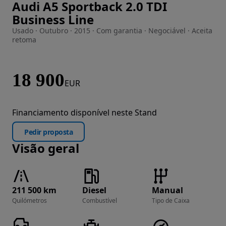
Audi A5 Sportback 2.0 TDI
Imagem 1 de 30
Business Line
Usado · Outubro · 2015 · Com garantia · Negociável · Aceita
retoma
18 900
EUR
Financiamento disponível neste Stand
Pedir proposta
Visão geral
211 500 km
Diesel
Manual
Quilómetros
Combustível
Tipo de Caixa