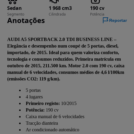
Sedan
1 968 cm3
190 cv
Segmento
Cilindrada
Potência
Anotações
Reportar
AUDI A5 SPORTBACK 2.0 TDI BUSINESS LINE – 
Elegância e desempenho num coupé de 5 portas, diesel, 
importado, de 2015. Ideal para quem valoriza conforto, 
tecnologia e consumos reduzidos. Primeira matrícula em 
outubro de 2015, 211.500 km. Motor 2.0 com 190 cv, caixa 
manual de 6 velocidades, consumos médios de 4,6 l/100km 
(emissões CO2: 119 g/km).
5 portas
4 lugares
Primeiro registo:
10/2015
Potência:
190 cv
Caixa manual de 6 velocidades
Tracção dianteira
Ar condicionado automático