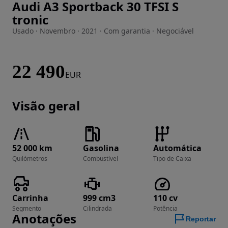
Audi A3 Sportback 30 TFSI S
Imagem 1 de 45
tronic
Usado · Novembro · 2021 · Com garantia · Negociável
22 490
EUR
Visão geral
52 000 km
Gasolina
Automática
Quilómetros
Combustível
Tipo de Caixa
Carrinha
999 cm3
110 cv
Segmento
Cilindrada
Potência
Anotações
Reportar