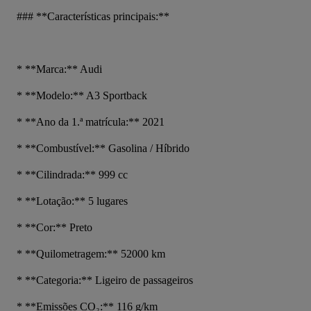
### **Características principais:**
* **Marca:** Audi
* **Modelo:** A3 Sportback
* **Ano da 1.ª matrícula:** 2021
* **Combustível:** Gasolina / Híbrido
* **Cilindrada:** 999 cc
* **Lotação:** 5 lugares
* **Cor:** Preto
* **Quilometragem:** 52000 km
* **Categoria:** Ligeiro de passageiros
* **Emissões CO₂:** 116 g/km