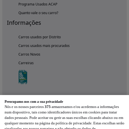
Programa Usados ACAP
Quanto vale o seu carro?
Informações
Carros usados por Distrito
Carros usados mais procurados
Carros Novos
Carreiras
Preocupamo-nos com a sua privacidade
Nós e os nossos parceiros
375
armazenamos e/ou acedemos a informações
num dispositivo, tais como identificadores únicos em cookies para tratar
dados pessoais. Pode aceitar ou gerir as suas escolhas clicando abaixo ou em
qualquer momento na página da política de privacidade. Estas escolhas serão
Experimenta a aplicação
sinalizadas aos nossos parceiros e não afetarão os dados de