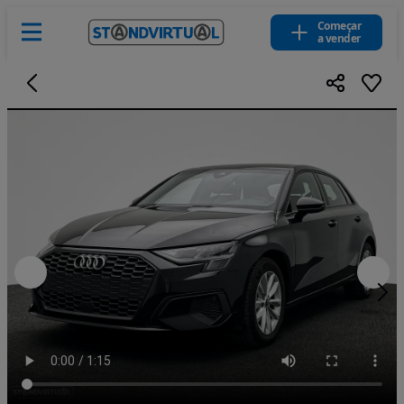
Começar
a vender