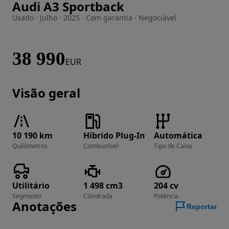
Audi A3 Sportback
Imagem 1 de 35
Usado · Julho · 2025 · Com garantia · Negociável
38 990
EUR
Visão geral
10 190 km
Híbrido Plug-In
Automática
Quilómetros
Combustível
Tipo de Caixa
Utilitário
1 498 cm3
204 cv
Segmento
Cilindrada
Potência
Anotações
Reportar