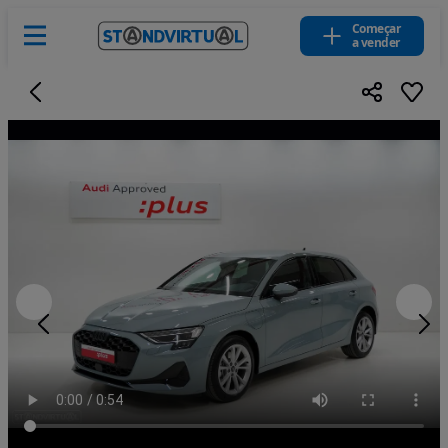
Começar
a vender