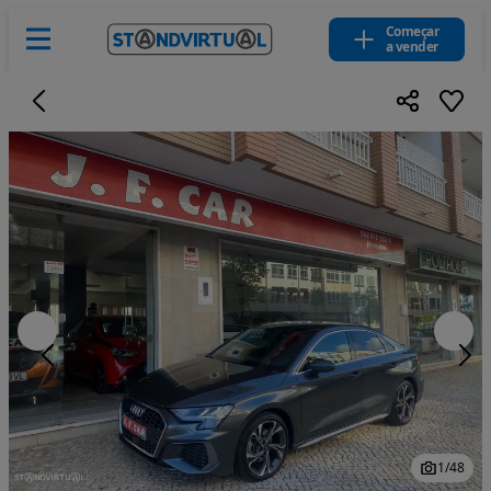
Começar
a vender
1
/
48