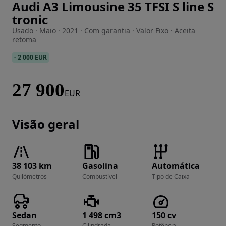
Audi A3 Limousine 35 TFSI S line S
Imagem 1 de 48
tronic
Usado · Maio · 2021 · Com garantia · Valor Fixo · Aceita
retoma
-
2 000 EUR
27 900
EUR
Visão geral
38 103 km
Gasolina
Automática
Quilómetros
Combustível
Tipo de Caixa
Sedan
1 498 cm3
150 cv
Segmento
Cilindrada
Potência