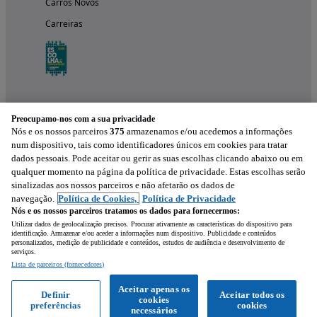
Carros Novos
Carreiras
Preocupamo-nos com a sua privacidade
Nós e os nossos parceiros
375
armazenamos e/ou acedemos a informações
num dispositivo, tais como identificadores únicos em cookies para tratar
dados pessoais. Pode aceitar ou gerir as suas escolhas clicando abaixo ou em
qualquer momento na página da política de privacidade. Estas escolhas serão
Experimenta a aplicação
sinalizadas aos nossos parceiros e não afetarão os dados de
navegação.
Política de Cookies,
Política de Privacidade
Nós e os nossos parceiros tratamos os dados para fornecermos:
Utilizar dados de geolocalização precisos. Procurar ativamente as características do dispositivo para
identificação. Armazenar e/ou aceder a informações num dispositivo. Publicidade e conteúdos
personalizados, medição de publicidade e conteúdos, estudos de audiência e desenvolvimento de
serviços.
Lista de parceiros (fornecedores)
Mensagem
Aceitar apenas os
Definir
Aceitar todos os
cookies
preferências
cookies
Ligar
WhatsApp
necessários