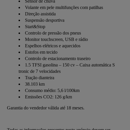
Sensor de chuva
Volante em pele multifunções com patilhas
Direção assistida
Suspensão desportiva
Start&Stop
Controlo de pressão dos pneus
Monitor touchscreen, USB e rádio
Espelhos elétricos e aquecidos
Estofos em tecido
Controlo de estacionamento traseiro
1.5 TFSI gasolina – 150 cv – Caixa automática S
tronic de 7 velocidades
Tração dianteira
38.103 km
Consumo médio: 5,6 l/100km
Emissões CO2: 126 g/km
Garantia do vendedor válida até 18 meses.
Todas as informações presentes neste anúncio devem ser 