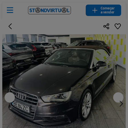
Começar
a vender