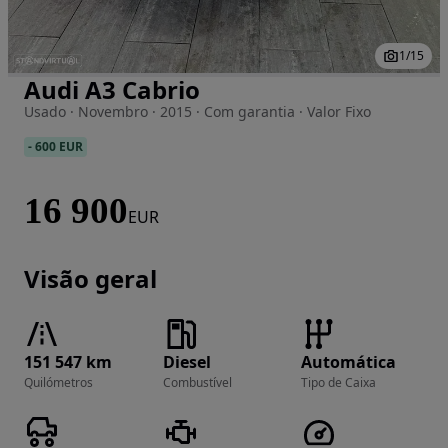
1
/
15
Audi A3 Cabrio
Imagem 1 de 15
Usado · Novembro · 2015 · Com garantia · Valor Fixo
-
600 EUR
16 900
EUR
Visão geral
151 547 km
Diesel
Automática
Quilómetros
Combustível
Tipo de Caixa