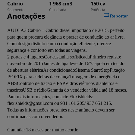
Cabrio
1 968 cm3
150 cv
Segmento
Cilindrada
Potência
Anotações
Reportar
AUDI A3 Cabrio – Cabrio diesel importado de 2015, perfeito 
para quem procura elegância e prazer de condução ao ar livre. 
Com design distinto e uma condução eficiente, oferece 
segurança e conforto em todas as viagens.

2 portas e 4 lugaresCor castanha sofisticadaPrimeiro registo: 
novembro de 2015Jantes de liga leve de 16"Capota em tecido 
de abertura elétricaAr condicionadoSistema Start/StopFixação 
ISOFIX para cadeiras de criançaTravagem de emergência e 
ABSControlo de tração e ESPVidros elétricos dianteiros e 
traseirosUSB e rádioGarantia do vendedor válida até 18 meses.

Para mais informações, contacte Flexishields: 
flexishields@gmail.com ou 931 161 205/ 937 651 215.

Todas as informações presentes neste anúncio devem ser 
confirmadas com o vendedor.
Garantia: 18 meses por mútuo acordo.