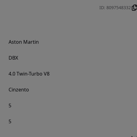
ID
:
8097548332
Aston Martin
DBX
4.0 Twin-Turbo V8
Cinzento
5
5