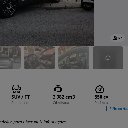
1
/
7
SUV / TT
3 982 cm3
550 cv
Segmento
Cilindrada
Potência
Reporta
ndedor para obter mais informações.