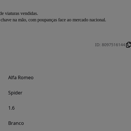
e viaturas vendidas.
a chave na mão, com poupanças face ao mercado nacional.
ID
:
8097516144
Alfa Romeo
Spider
1.6
Branco