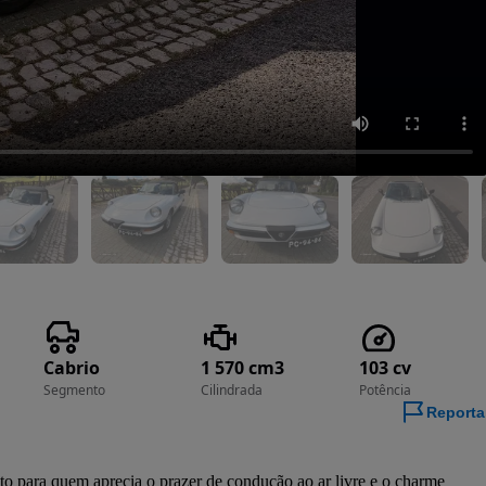
Cabrio
1 570 cm3
103 cv
Segmento
Cilindrada
Potência
Reporta
eito para quem aprecia o prazer de condução ao ar livre e o charme 