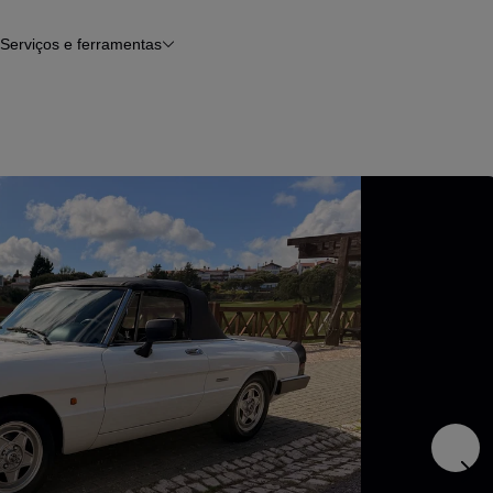
Serviços e ferramentas
Financiamento
Avaliar o meu carro
iamento
Serviço de check-up
Histórico do veículo
Notícias e artigos