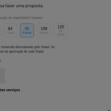
sa fazer uma proposta.
ração do empréstimo? (meses)
120
84
96
108
10
7 anos
8 anos
9 anos
anos
 fornecida directamente pelo Stand. As
dem da aprovação de cada Stand.
tes serviços