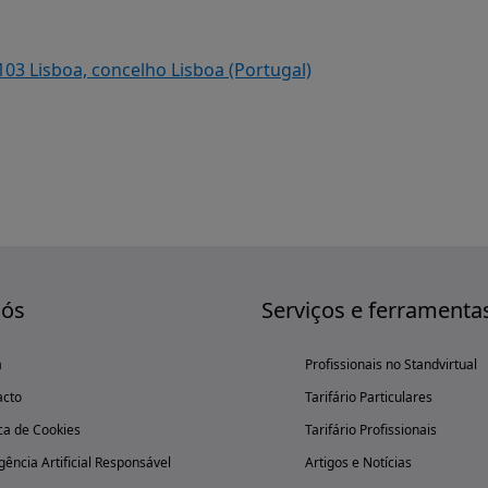
103 Lisboa, concelho Lisboa (Portugal)
nós
Serviços e ferramenta
a
Profissionais no Standvirtual
acto
Tarifário Particulares
ica de Cookies
Tarifário Profissionais
igência Artificial Responsável
Artigos e Notícias