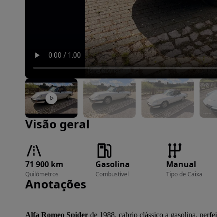
Imagem 1 de 31
Visão geral
71 900 km
Gasolina
Manual
Quilómetros
Combustível
Tipo de Caixa
Anotações
Alfa Romeo Spider
 de 1988, cabrio clássico a gasolina, perf