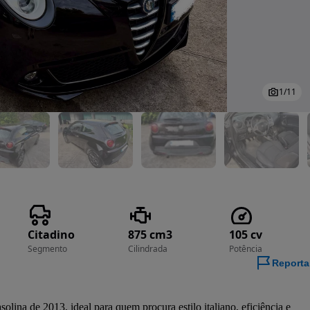
1
/
11
Citadino
875 cm3
105 cv
Segmento
Cilindrada
Potência
Reporta
solina de 2013, ideal para quem procura estilo italiano, eficiência e 