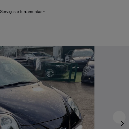
Serviços e ferramentas
Financiamento
Avaliar o meu carro
iamento
Serviço de check-up
Histórico do veículo
Notícias e artigos