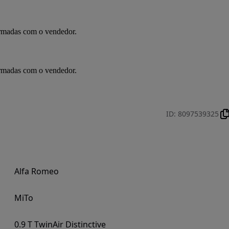
irmadas com o vendedor.
irmadas com o vendedor.
ID
:
8097539325
Alfa Romeo
MiTo
0.9 T TwinAir Distinctive