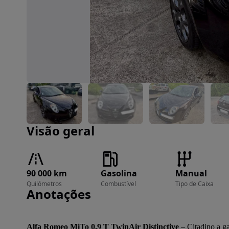
Imagem 1 de 11
Visão geral
90 000 km
Gasolina
Manual
Quilómetros
Combustível
Tipo de Caixa
Anotações
Alfa Romeo MiTo 0.9 T TwinAir Distinctive
 – Citadino a ga