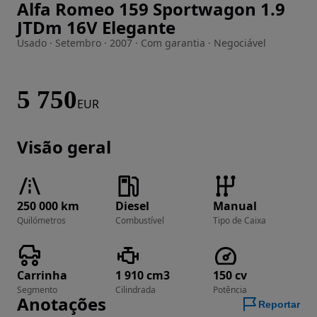
Alfa Romeo 159 Sportwagon 1.9
Imagem 1 de 7
JTDm 16V Elegante
Usado · Setembro · 2007 · Com garantia · Negociável
5 750
EUR
Visão geral
250 000 km
Diesel
Manual
Quilómetros
Combustível
Tipo de Caixa
Carrinha
1 910 cm3
150 cv
Segmento
Cilindrada
Potência
Anotações
Reportar