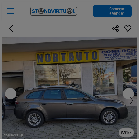
Começar
a vender
1
/
7