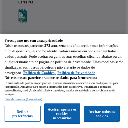
Carreiras
Preocupamo-nos com a sua privacidade
Nós e os nossos parceiros
375
armazenamos e/ou acedemos a informações
num dispositivo, tais como identificadores únicos em cookies para tratar
dados pessoais. Pode aceitar ou gerir as suas escolhas clicando abaixo ou em
qualquer momento na página da política de privacidade. Estas escolhas serão
Experimenta a aplicação
sinalizadas aos nossos parceiros e não afetarão os dados de
navegação.
Política de Cookies,
Política de Privacidade
Nós e os nossos parceiros tratamos os dados para fornecermos:
Utilizar dados de geolocalização precisos. Procurar ativamente as características do dispositivo para
identificação. Armazenar e/ou aceder a informações num dispositivo. Publicidade e conteúdos
personalizados, medição de publicidade e conteúdos, estudos de audiência e desenvolvimento de
serviços.
Lista de parceiros (fornecedores)
Mensagem
Aceitar apenas os
Definir
Aceitar todos os
cookies
preferências
cookies
Ligar
WhatsApp
necessários