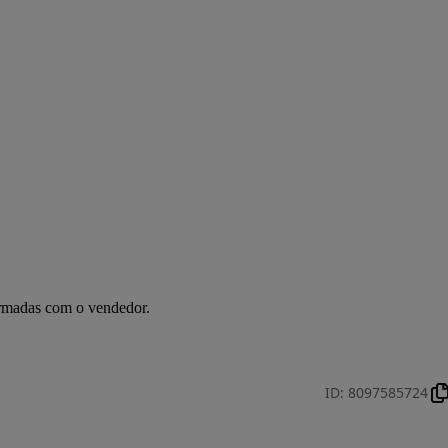
irmadas com o vendedor.
ID
:
8097585724