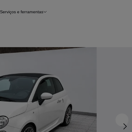
Serviços e ferramentas
Financiamento
Avaliar o meu carro
iamento
Serviço de check-up
Histórico do veículo
Notícias e artigos