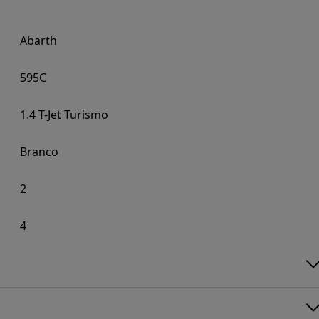
Abarth
595C
1.4 T-Jet Turismo
Branco
2
4