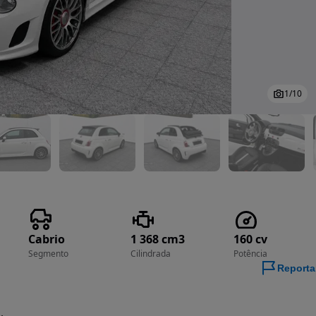
1
/
10
Cabrio
1 368 cm3
160 cv
Segmento
Cilindrada
Potência
Reporta
.