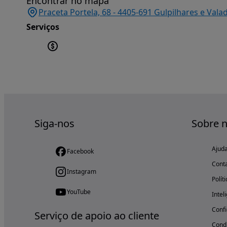
Encontrar no mapa
Praceta Portela, 68 - 4405-691 Gulpilhares e Vala
Serviços
Siga-nos
Sobre 
Ajud
Facebook
Cont
Instagram
Polít
YouTube
Intel
Confi
Serviço de apoio ao cliente
Condi