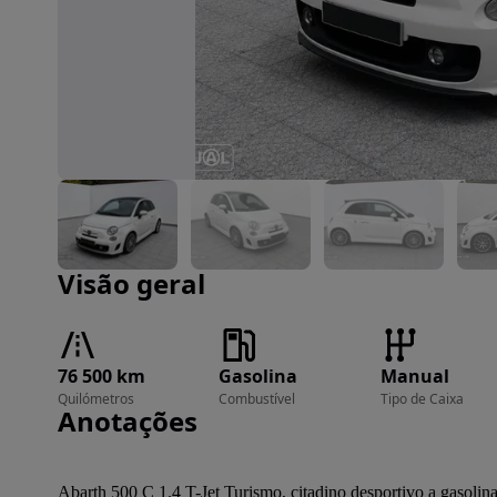
Imagem 1 de 10
Visão geral
76 500 km
Gasolina
Manual
Quilómetros
Combustível
Tipo de Caixa
Anotações
Abarth 500 C 1.4 T-Jet Turismo, citadino desportivo a gasolina