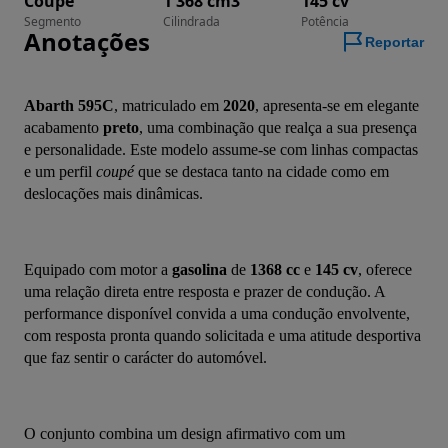
Coupé
1 368 cm3
145 cv
Segmento
Cilindrada
Potência
Anotações
Reportar
Abarth 595C
, matriculado em 
2020
, apresenta-se em elegante 
acabamento 
preto
, uma combinação que realça a sua presença 
e personalidade. Este modelo assume-se com linhas compactas 
e um perfil 
coupé
 que se destaca tanto na cidade como em 
deslocações mais dinâmicas.
Equipado com motor a 
gasolina
 de 
1368 cc
 e 
145 cv
, oferece 
uma relação direta entre resposta e prazer de condução. A 
performance disponível convida a uma condução envolvente, 
com resposta pronta quando solicitada e uma atitude desportiva 
que faz sentir o carácter do automóvel.
O conjunto combina um design afirmativo com um 