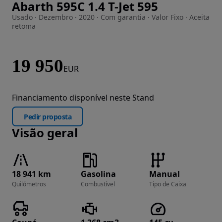
Abarth 595C 1.4 T-Jet 595
Imagem 1 de 40
Usado · Dezembro · 2020 · Com garantia · Valor Fixo · Aceita
retoma
19 950
EUR
Financiamento disponível neste Stand
Pedir proposta
Visão geral
18 941 km
Gasolina
Manual
Quilómetros
Combustível
Tipo de Caixa