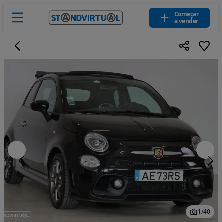
Começar
a vender
1
/
40