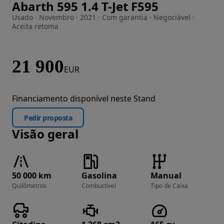
Abarth 595 1.4 T-Jet F595
Imagem 1 de 24
Usado · Novembro · 2021 · Com garantia · Negociável ·
Aceita retoma
21 900
EUR
Financiamento disponível neste Stand
Pedir proposta
Visão geral
50 000 km
Gasolina
Manual
Quilómetros
Combustível
Tipo de Caixa