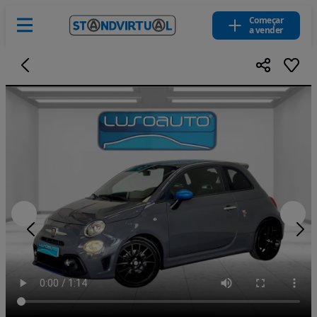
Começar
a vender