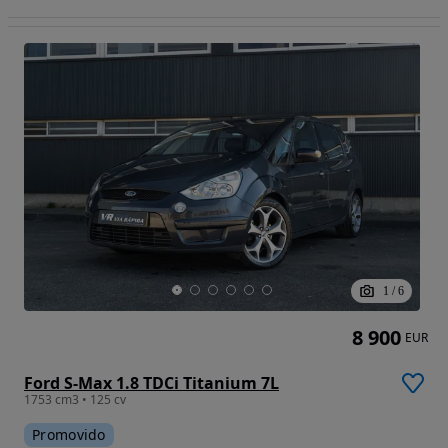
1
/
6
8 900
EUR
Ford S-Max 1.8 TDCi Titanium 7L
1753 cm3 • 125 cv
Promovido