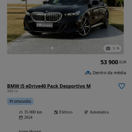
1
/
6
53 900
EUR
Dentro da média
BMW i5 eDrive40 Pack Desportivo M
340 cv
Promovido
35 000 km
Elétrico
Automática
2024
Joane (Braga)