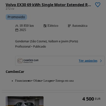
Volvo EX30 69 kWh Single Motor Extended Range Plus
272 cv
Promovido
18 850 km
Elétrico
Automática
2025
Gondomar (São Cosme), Valbom e Jovim (Porto)
Profissional • Publicado
Ver anúncios
CamõesCar
Financiamento
Oficina
Lavagem
Entrega em casa
4 500
EUR