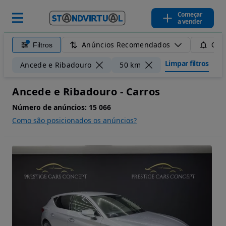
Começar
a vender
Anúncios Recomendados
Filtros
Guar
Limpar filtros
Ancede e Ribadouro
50 km
Ancede e Ribadouro - Carros
Número de anúncios:
15 066
Como são posicionados os anúncios?