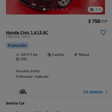
1
/
6
3 750
EUR
Honda Civic 1.4 LS AC
1396 cm3 • 90 cv
Promovido
238 073 km
Gasolina
Manual
2001
Paranhos (Porto)
Profissional • Publicado
Ver anúncios
Invicta Car