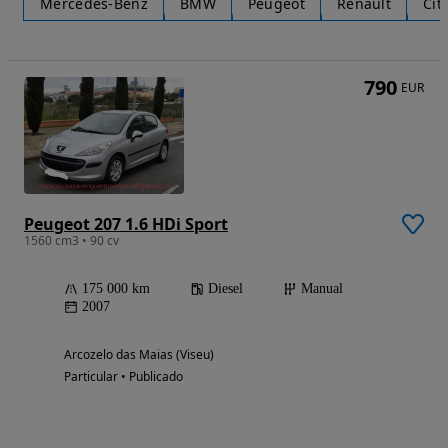
Mercedes-Benz
BMW
Peugeot
Renault
Cit
790
EUR
Peugeot 207 1.6 HDi Sport
1560 cm3 • 90 cv
175 000 km
Diesel
Manual
2007
Arcozelo das Maias (Viseu)
Particular • Publicado