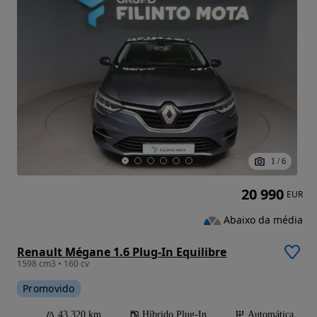
1
/
6
20 990
EUR
Abaixo da média
Renault Mégane 1.6 Plug-In Equilibre
1598 cm3 • 160 cv
Promovido
43 320 km
Híbrido Plug-In
Automática