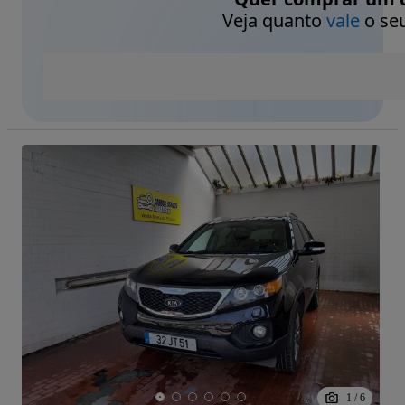
Veja quanto
vale
o seu
1
/
6