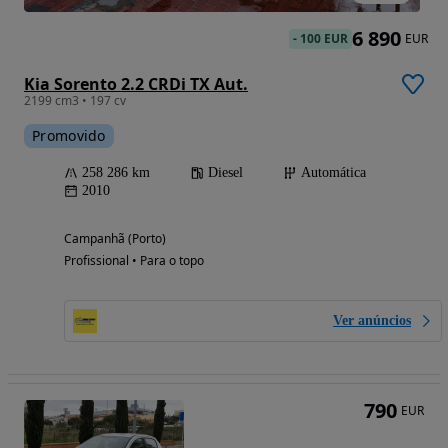
6 890
-
100 EUR
EUR
Kia Sorento 2.2 CRDi TX Aut.
2199 cm3 • 197 cv
Promovido
258 286 km
Diesel
Automática
2010
Campanhã (Porto)
Profissional • Para o topo
Ver anúncios
790
EUR