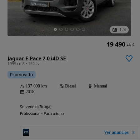
1
/
6
19 490
EUR
Jaguar E-Pace 2.0 i4D SE
1999 cm3 • 150 cv
Promovido
137 000 km
Diesel
Manual
2018
Serzedelo (Braga)
Profissional • Para o topo
Ver anúncios