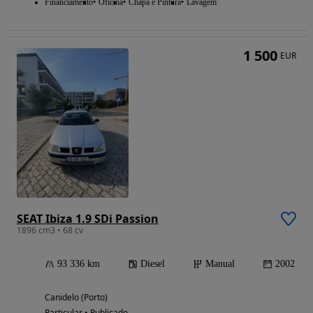
Financiamento
Oficina
Chapa e Pintura
Lavagem
1 500
EUR
SEAT Ibiza 1.9 SDi Passion
1896 cm3 • 68 cv
93 336 km
Diesel
Manual
2002
Canidelo (Porto)
Particular • Publicado