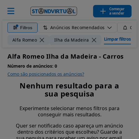
Começar
a vender
Anúncios Recomendados
Filtros
Guar
Limpar filtros
Alfa Romeo
Ilha da Madeira
Alfa Romeo Ilha da Madeira - Carros
Número de anúncios:
0
Como são posicionados os anúncios?
Nenhum resultado para a
sua pesquisa
Experimente selecionar menos filtros para
conseguir mais resultados.
Quer ser notificado caso apareça um anúncio
dentro dos critérios que escolheu? Guarde a
sua pequisa para receber um aviso por email.