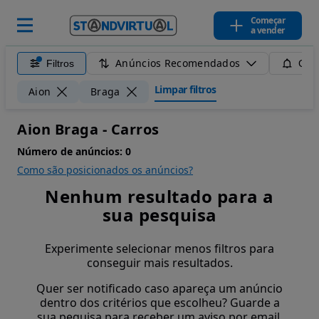
Começar
a vender
Anúncios Recomendados
Filtros
Guar
Limpar filtros
Aion
Braga
Aion Braga - Carros
Número de anúncios:
0
Como são posicionados os anúncios?
Nenhum resultado para a
sua pesquisa
Experimente selecionar menos filtros para
conseguir mais resultados.
Quer ser notificado caso apareça um anúncio
dentro dos critérios que escolheu? Guarde a
sua pequisa para receber um aviso por email.