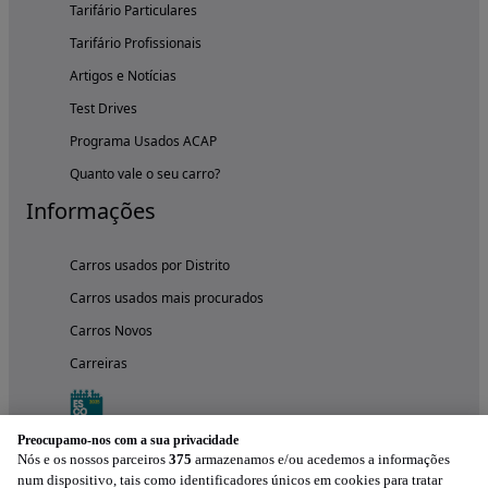
Tarifário Particulares
Tarifário Profissionais
Artigos e Notícias
Test Drives
Programa Usados ACAP
Quanto vale o seu carro?
Informações
Carros usados por Distrito
Carros usados mais procurados
Carros Novos
Carreiras
Preocupamo-nos com a sua privacidade
Nós e os nossos parceiros
375
armazenamos e/ou acedemos a informações
num dispositivo, tais como identificadores únicos em cookies para tratar