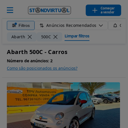
Começar
a vender
Anúncios Recomendados
Filtros
Guar
Limpar filtros
Abarth
500C
Abarth 500C - Carros
Número de anúncios:
2
Como são posicionados os anúncios?