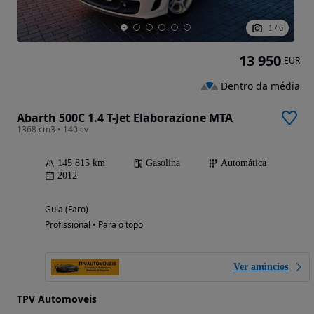
1
/
6
13 950
EUR
Dentro da média
Abarth 500C 1.4 T-Jet Elaborazione MTA
1368 cm3 • 140 cv
145 815 km
Gasolina
Automática
2012
Guia (Faro)
Profissional • Para o topo
Ver anúncios
TPV Automoveis