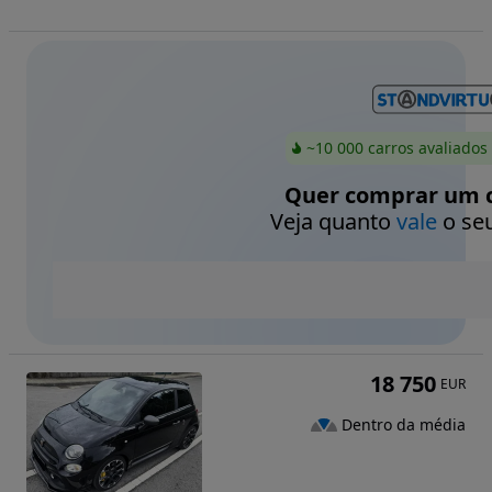
~10 000 carros avaliados
Quer comprar um c
Veja quanto
vale
o seu
18 750
EUR
Dentro da média