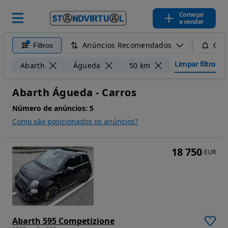
Começar
a vender
Anúncios Recomendados
Filtros
Guar
Limpar filtros
Abarth
Águeda
50 km
Abarth Águeda - Carros
Número de anúncios:
5
Como são posicionados os anúncios?
18 750
EUR
Abarth 595 Competizione