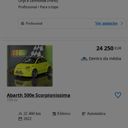
Grijó e Sermonde (Porto)
Profissional • Para o topo
Ver anúncios
Profissional
24 250
EUR
Dentro da média
Abarth 500e Scorpionissima
155 cv
22 460 km
Elétrico
Automática
2022