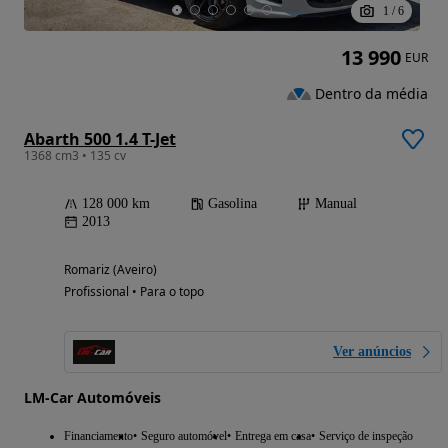
1
/
6
13 990
EUR
Dentro da média
Abarth 500 1.4 T-Jet
1368 cm3 • 135 cv
128 000 km
Gasolina
Manual
2013
Romariz (Aveiro)
Profissional • Para o topo
Ver anúncios
LM-Car Automóveis
Financiamento
Seguro automóvel
Entrega em casa
Serviço de inspeção