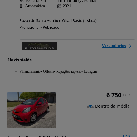
106 235 km
Híbrido (Gasolina)
Automática
2021
Póvoa de Santo Adrião e Olival Basto (Lisboa)
Profissional • Publicado
Ver anúncios
Flexishields
Financiamento
Oficina
Repações rápidas
Lavagem
6 750
EUR
Dentro da média