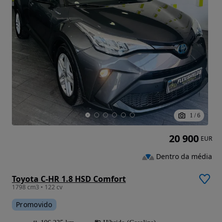
1
/
6
20 900
EUR
Dentro da média
Toyota C-HR 1.8 HSD Comfort
1798 cm3 • 122 cv
Promovido