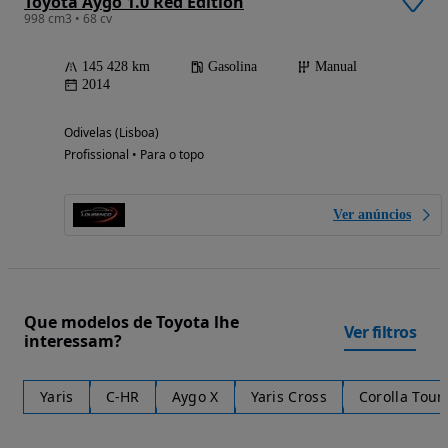
Toyota Aygo 1.0 Red Edition
998 cm3 • 68 cv
145 428 km
Gasolina
Manual
2014
Odivelas (Lisboa)
Profissional • Para o topo
Ver anúncios
Que modelos de Toyota lhe
Ver filtros
interessam?
Yaris
C-HR
Aygo X
Yaris Cross
Corolla Tour