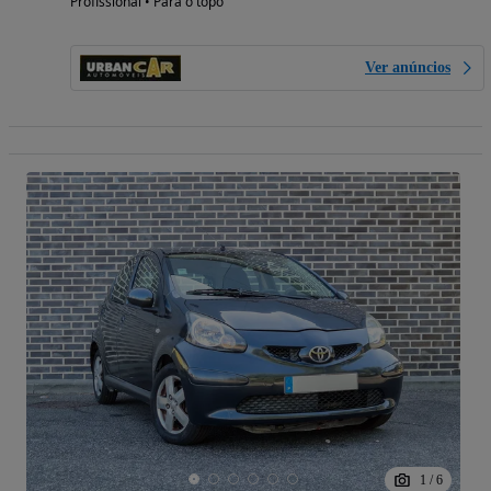
Profissional • Para o topo
Ver anúncios
1
/
6