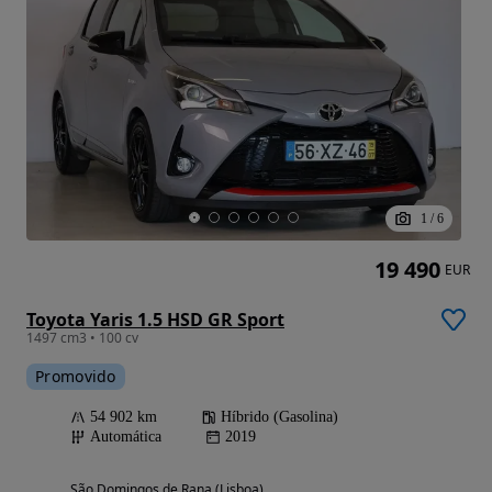
1
/
6
19 490
EUR
Toyota Yaris 1.5 HSD GR Sport
1497 cm3 • 100 cv
Promovido
54 902 km
Híbrido (Gasolina)
Automática
2019
São Domingos de Rana (Lisboa)