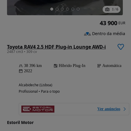
1
/
6
43 900
EUR
Dentro da média
Toyota RAV4 2.5 HDF Plug-in Lounge AWD-i
2487 cm3 • 309 cv
38 396 km
Híbrido Plug-In
Automática
2022
Alcabideche (Lisboa)
Profissional • Para o topo
Ver anúncios
Estoril Motor