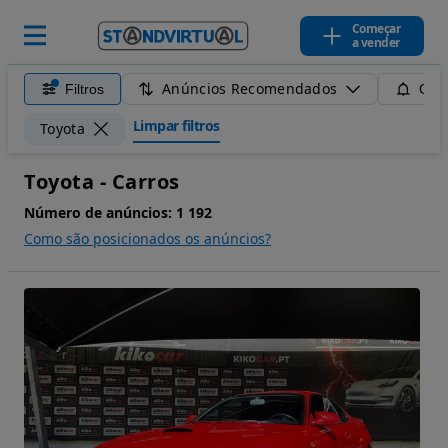
Começar
a vender
Anúncios Recomendados
Filtros
Guar
Limpar filtros
Toyota
Toyota - Carros
Número de anúncios:
1 192
Como são posicionados os anúncios?