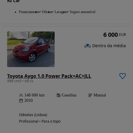
Rz Car
Financiamento
Oficina
Lavagem
Seguro automóvel
6 000
EUR
Dentro da média
Toyota Aygo 1.0 Power Pack+AC+JLL
998 cm3 • 68 cv
148 000 km
Gasolina
Manual
2010
Odivelas (Lisboa)
Profissional • Para o topo