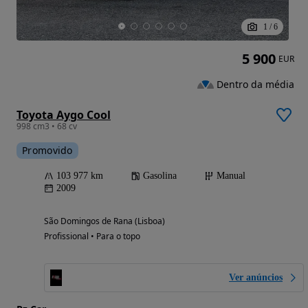
1
/
6
5 900
EUR
Dentro da média
Toyota Aygo Cool
998 cm3 • 68 cv
Promovido
103 977 km
Gasolina
Manual
2009
São Domingos de Rana (Lisboa)
Profissional • Para o topo
Ver anúncios