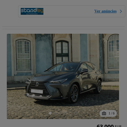
Ver anúncios
1
/
6
63 000
EUR