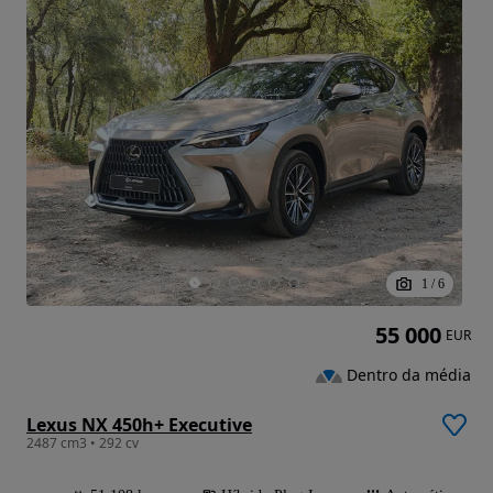
1
/
6
55 000
EUR
Dentro da média
Lexus NX 450h+ Executive
2487 cm3 • 292 cv