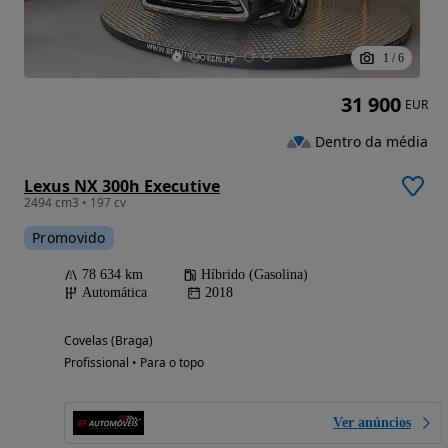
1
/
6
31 900
EUR
Dentro da média
Lexus NX 300h Executive
2494 cm3 • 197 cv
Promovido
78 634 km
Híbrido (Gasolina)
Automática
2018
Covelas (Braga)
Profissional • Para o topo
Ver anúncios