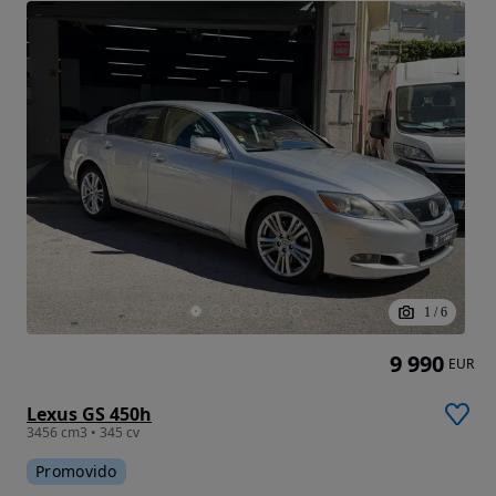
1
/
6
9 990
EUR
Lexus GS 450h
3456 cm3 • 345 cv
Promovido