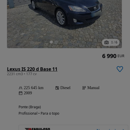
1
/
6
6 990
EUR
Lexus IS 220 d Base 11
2231 cm3 • 177 cv
225 645 km
Diesel
Manual
2009
Ponte (Braga)
Profissional • Para o topo