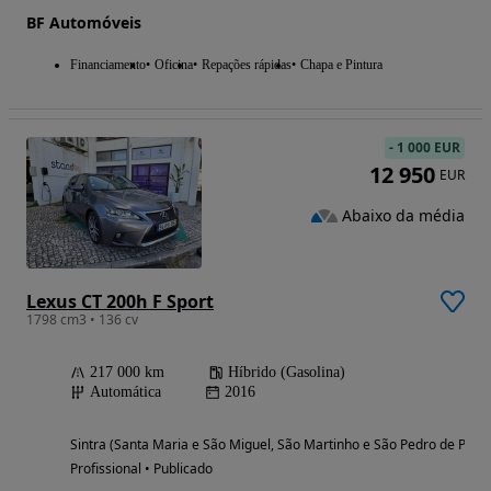
BF Automóveis
Financiamento
Oficina
Repações rápidas
Chapa e Pintura
-
1 000 EUR
12 950
EUR
Abaixo da média
Lexus CT 200h F Sport
1798 cm3 • 136 cv
217 000 km
Híbrido (Gasolina)
Automática
2016
Sintra (Santa Maria e São Miguel, São Martinho e São Pedro de Penaf
Profissional • Publicado