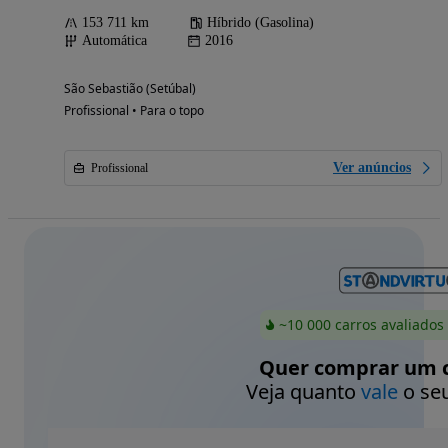
153 711 km
Híbrido (Gasolina)
Automática
2016
São Sebastião (Setúbal)
Profissional • Para o topo
Ver anúncios
Profissional
~10 000 carros avaliados
Quer comprar um c
Veja quanto
vale
o seu