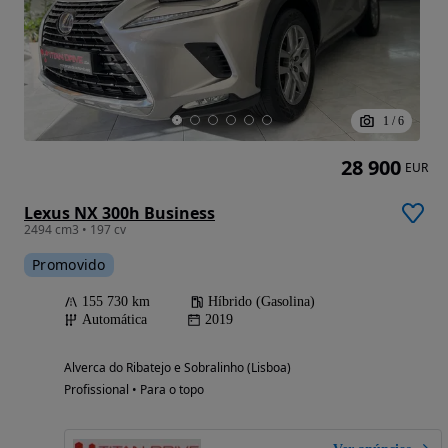
1
/
6
28 900
EUR
Lexus NX 300h Business
2494 cm3 • 197 cv
Promovido
155 730 km
Híbrido (Gasolina)
Automática
2019
Alverca do Ribatejo e Sobralinho (Lisboa)
Profissional • Para o topo