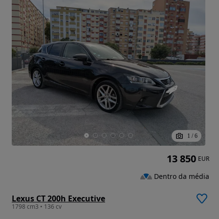
1
/
6
13 850
EUR
Dentro da média
Lexus CT 200h Executive
1798 cm3 • 136 cv