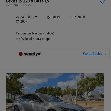
Lexus IS 220 d Base L5
2231 cm3 • 177 cv
245 587 km
Diesel
Manual
2007
Parque das Nações (Lisboa)
Profissional • Para o topo
Ver anúncios