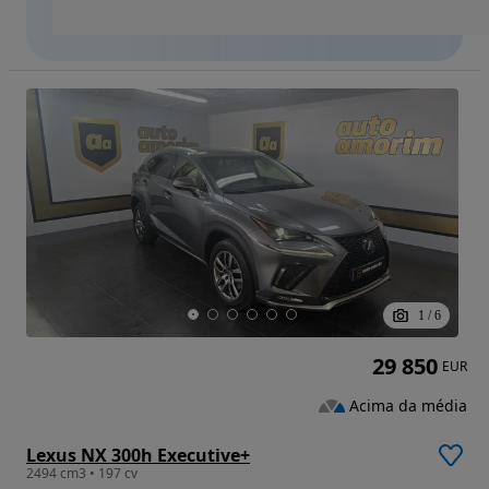
1
/
6
29 850
EUR
Acima da média
Lexus NX 300h Executive+
2494 cm3 • 197 cv