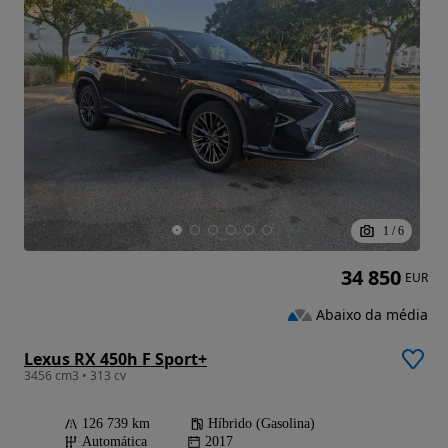
1
/
6
34 850
EUR
Abaixo da média
Lexus RX 450h F Sport+
3456 cm3 • 313 cv
126 739 km
Híbrido (Gasolina)
Automática
2017