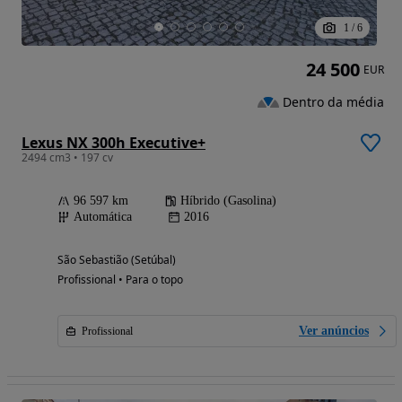
1
/
6
24 500
EUR
Dentro da média
Lexus NX 300h Executive+
2494 cm3 • 197 cv
96 597 km
Híbrido (Gasolina)
Automática
2016
São Sebastião (Setúbal)
Profissional • Para o topo
Ver anúncios
Profissional