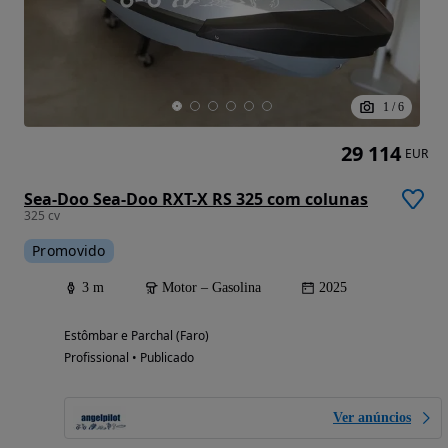
1
/
6
29 114
EUR
Sea-Doo Sea-Doo RXT-X RS 325 com colunas
325 cv
Promovido
3 m
Motor – Gasolina
2025
Estômbar e Parchal (Faro)
Profissional • Publicado
Ver anúncios