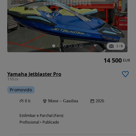
1
/
6
14 500
EUR
Yamaha Jetblaster Pro
110 cv
Promovido
0 h
Motor – Gasolina
2026
Estômbar e Parchal (Faro)
Profissional • Publicado