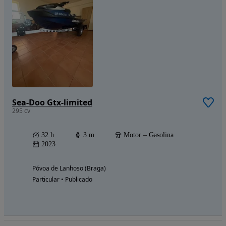
Sea-Doo Gtx-limited
295 cv
32 h
3 m
Motor – Gasolina
2023
Póvoa de Lanhoso (Braga)
Particular • Publicado