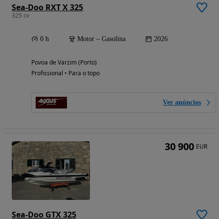
Sea-Doo RXT X 325
325 cv
0 h
Motor – Gasolina
2026
Povoa de Varzim (Porto)
Profissional • Para o topo
Ver anúncios
30 900
EUR
Sea-Doo GTX 325