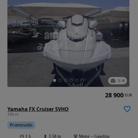
1
/
6
28 900
EUR
Yamaha FX Cruiser SVHO
250 cv
Promovido
1 h
3.58 m
Motor – Gasolina