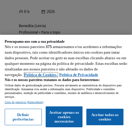
0 h
2026
Benedita (Leiria)
Profissional • Para o topo
Preocupamo-nos com a sua privacidade
Nós e os nossos parceiros
375
armazenamos e/ou acedemos a informações
Ver anúncios
num dispositivo, tais como identificadores únicos em cookies para tratar
dados pessoais. Pode aceitar ou gerir as suas escolhas clicando abaixo ou em
qualquer momento na página da política de privacidade. Estas escolhas serão
sinalizadas aos nossos parceiros e não afetarão os dados de
navegação.
Política de Cookies,
Política de Privacidade
19 990
EUR
Nós e os nossos parceiros tratamos os dados para fornecermos:
Utilizar dados de geolocalização precisos. Procurar ativamente as características do dispositivo para
identificação. Armazenar e/ou aceder a informações num dispositivo. Publicidade e conteúdos
personalizados, medição de publicidade e conteúdos, estudos de audiência e desenvolvimento de
serviços.
Lista de parceiros (fornecedores)
Sea-Doo RXP-X RS
Aceitar apenas os
300 cv
Definir
Aceitar todos os
cookies
preferências
cookies
necessários
98 h
Motor – Gasolina
2022