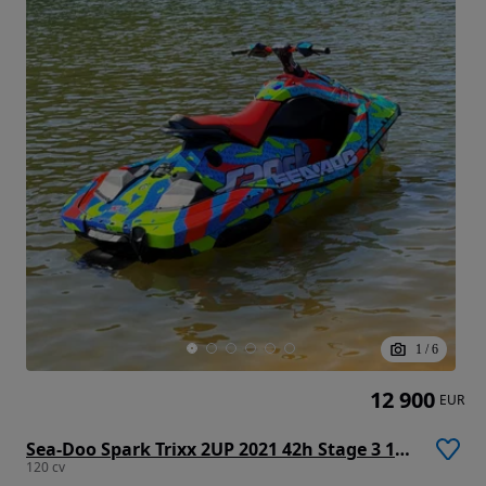
1
/
6
12 900
EUR
Sea-Doo Spark Trixx 2UP 2021 42h Stage 3 120cv Riva / Worx / Solas
120 cv