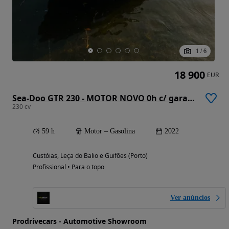
1
/
6
18 900
EUR
Sea-Doo GTR 230 - MOTOR NOVO 0h c/ garantia + atrelado LED
230 cv
59 h
Motor – Gasolina
2022
Custóias, Leça do Balio e Guifões (Porto)
Profissional • Para o topo
Ver anúncios
Prodrivecars - Automotive Showroom