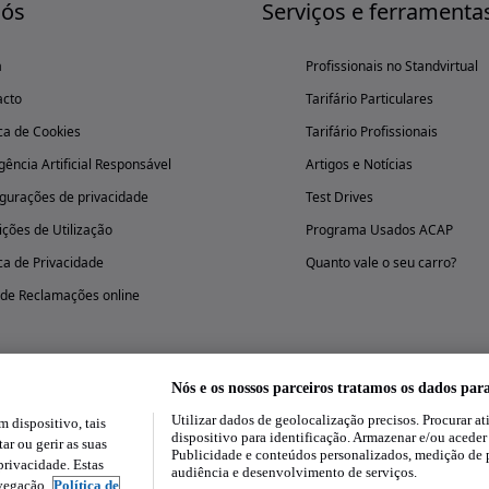
nós
Serviços e ferramenta
a
Profissionais no Standvirtual
acto
Tarifário Particulares
ica de Cookies
Tarifário Profissionais
igência Artificial Responsável
Artigos e Notícias
gurações de privacidade
Test Drives
ções de Utilização
Programa Usados ACAP
ica de Privacidade
Quanto vale o seu carro?
 de Reclamações online
Nós e os nossos parceiros tratamos os dados par
Utilizar dados de geolocalização precisos. Procurar at
dispositivo, tais
Experimenta a aplicação
dispositivo para identificação. Armazenar e/ou aceder
ar ou gerir as suas
Publicidade e conteúdos personalizados, medição de 
rivacidade. Estas
audiência e desenvolvimento de serviços.
avegação.
Política de