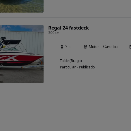
Regal 24 fastdeck
300 cv
7 m
Motor – Gasolina
Taíde (Braga)
Particular • Publicado