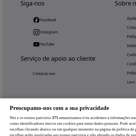
Siga-nos
Sobre 
Ajud
Facebook
Cont
Instagram
Polít
YouTube
Intel
Confi
Serviço de apoio ao cliente
Condi
Polít
Contacte-nos
Livro
Preocupamo-nos com a sua privacidade
Nós e os nossos parceiros
375
armazenamos e/ou acedemos a informações num 
como identificadores únicos em cookies para tratar dados pessoais. Pode aceit
escolhas clicando abaixo ou em qualquer momento na página da política de p
escolhas serão sinalizadas aos nossos parceiros e não afetarão os dados de n