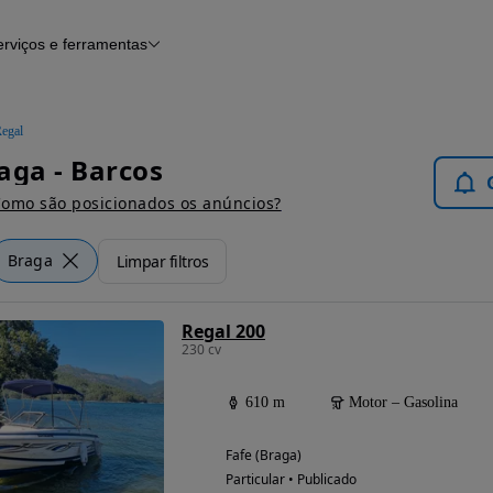
erviços e ferramentas
Financiamento
Notícias e artigos
egal
aga - Barcos
omo são posicionados os anúncios?
Braga
Limpar filtros
Regal 200
230 cv
610 m
Motor – Gasolina
Fafe (Braga)
Particular • Publicado