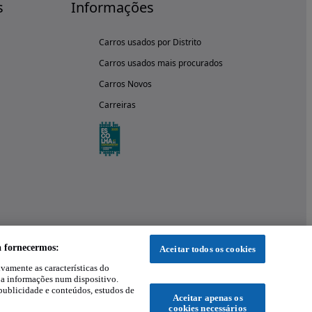
s
Informações
Carros usados por Distrito
Carros usados mais procurados
Carros Novos
Carreiras
a fornecermos:
Aceitar todos os cookies
ivamente as características do
 a informações num dispositivo.
publicidade e conteúdos, estudos de
Aceitar apenas os
cookies necessários