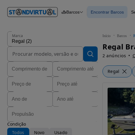
O nº 1
Barcos
Encontrar Barcos
S
em
Carros
Carros
Comerciais
Encontrar Barcos
Motos
Barcos
Autocaravanas
Marca
Início
Barcos
R
Pesados
Regal Br
2 anúncios
C
Regal
Condição
Todos
Novo
Usado