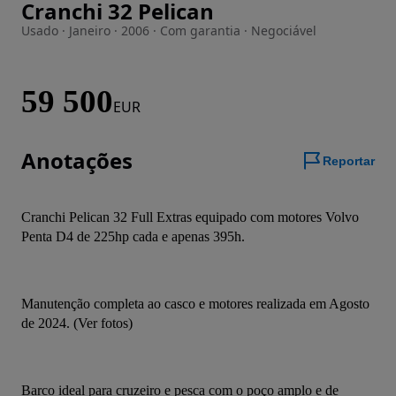
Cranchi 32 Pelican
Imagem 1 de 44
Usado · Janeiro · 2006 · Com garantia · Negociável
59 500
EUR
Anotações
Reportar
Cranchi Pelican 32 Full Extras equipado com motores Volvo 
Penta D4 de 225hp cada e apenas 395h.
Manutenção completa ao casco e motores realizada em Agosto 
de 2024. (Ver fotos)
Barco ideal para cruzeiro e pesca com o poço amplo e de 