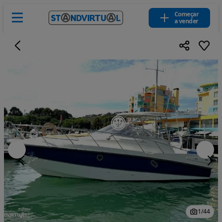
Começar
a vender
1
/
44