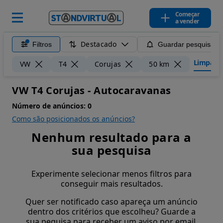
Começar
a vender
Destacado
Filtros
Guardar pesquisa
Limpar fi
VW
T4
Corujas
50 km
VW T4 Corujas - Autocaravanas
Número de anúncios:
0
Como são posicionados os anúncios?
Nenhum resultado para a
sua pesquisa
Experimente selecionar menos filtros para
conseguir mais resultados.
Quer ser notificado caso apareça um anúncio
dentro dos critérios que escolheu? Guarde a
sua pequisa para receber um aviso por email.