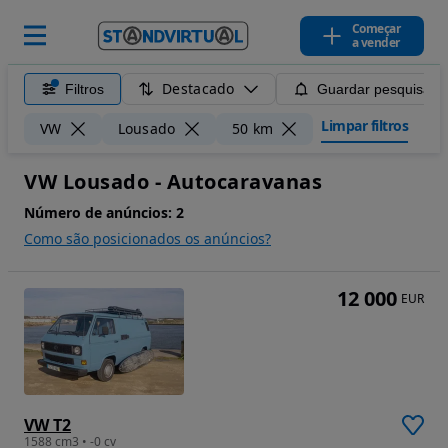
Começar
a vender
Destacado
Filtros
Guardar pesquisa
Limpar filtros
VW
Lousado
50 km
VW Lousado - Autocaravanas
Número de anúncios:
2
Como são posicionados os anúncios?
12 000
EUR
VW T2
1588 cm3 • -0 cv