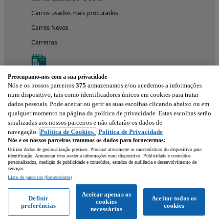
Carros usados mais procurados
Carros Novos
Carreiras
Preocupamo-nos com a sua privacidade
Nós e os nossos parceiros
375
armazenamos e/ou acedemos a informações
num dispositivo, tais como identificadores únicos em cookies para tratar
dados pessoais. Pode aceitar ou gerir as suas escolhas clicando abaixo ou em
qualquer momento na página da política de privacidade. Estas escolhas serão
sinalizadas aos nossos parceiros e não afetarão os dados de
navegação.
Política de Cookies,
Política de Privacidade
Nós e os nossos parceiros tratamos os dados para fornecermos:
Experimenta a aplicação
Utilizar dados de geolocalização precisos. Procurar ativamente as características do dispositivo para
identificação. Armazenar e/ou aceder a informações num dispositivo. Publicidade e conteúdos
personalizados, medição de publicidade e conteúdos, estudos de audiência e desenvolvimento de
serviços.
Lista de parceiros (fornecedores)
Aceitar apenas os
Definir
Aceitar todos os
cookies
preferências
cookies
necessários