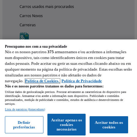
Carros usados mais procurados
Carros Novos
Carreiras
Preocupamo-nos com a sua privacidade
Nós e os nossos parceiros
375
armazenamos e/ou acedemos a informações
num dispositivo, tais como identificadores únicos em cookies para tratar
dados pessoais. Pode aceitar ou gerir as suas escolhas clicando abaixo ou em
qualquer momento na página da política de privacidade. Estas escolhas serão
sinalizadas aos nossos parceiros e não afetarão os dados de
navegação.
Política de Cookies,
Política de Privacidade
Nós e os nossos parceiros tratamos os dados para fornecermos:
Experimenta a aplicação
Utilizar dados de geolocalização precisos. Procurar ativamente as características do dispositivo para
identificação. Armazenar e/ou aceder a informações num dispositivo. Publicidade e conteúdos
personalizados, medição de publicidade e conteúdos, estudos de audiência e desenvolvimento de
serviços.
Lista de parceiros (fornecedores)
Aceitar apenas os
Definir
Aceitar todos os
cookies
preferências
cookies
necessários