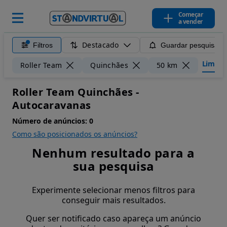
Começar
a vender
Destacado
Filtros
Guardar pesquisa
Limpar 
Roller Team
Quinchães
50 km
Roller Team Quinchães -
Autocaravanas
Número de anúncios:
0
Como são posicionados os anúncios?
Nenhum resultado para a
sua pesquisa
Experimente selecionar menos filtros para
conseguir mais resultados.
Quer ser notificado caso apareça um anúncio