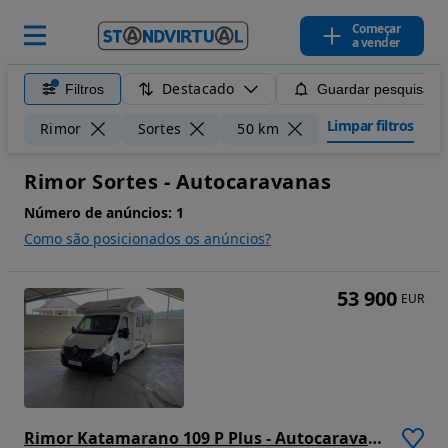
Começar
a vender
Destacado
Filtros
Guardar pesquisa
Limpar filtros
Rimor
Sortes
50 km
Rimor Sortes - Autocaravanas
Número de anúncios:
1
Como são posicionados os anúncios?
53 900
EUR
Rimor Katamarano 109 P Plus - Autocaravana c/Cama Central e Cama Basculante