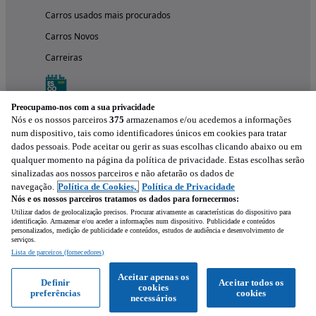
Carros usados mais procurados
Carros Novos
Carreiras
Preocupamo-nos com a sua privacidade
Nós e os nossos parceiros
375
armazenamos e/ou acedemos a informações
num dispositivo, tais como identificadores únicos em cookies para tratar
dados pessoais. Pode aceitar ou gerir as suas escolhas clicando abaixo ou em
qualquer momento na página da política de privacidade. Estas escolhas serão
sinalizadas aos nossos parceiros e não afetarão os dados de
navegação.
Política de Cookies,
Política de Privacidade
Nós e os nossos parceiros tratamos os dados para fornecermos:
Experimenta a aplicação
Utilizar dados de geolocalização precisos. Procurar ativamente as características do dispositivo para
identificação. Armazenar e/ou aceder a informações num dispositivo. Publicidade e conteúdos
personalizados, medição de publicidade e conteúdos, estudos de audiência e desenvolvimento de
serviços.
Lista de parceiros (fornecedores)
Aceitar apenas os
Definir
Aceitar todos os
cookies
preferências
cookies
necessários