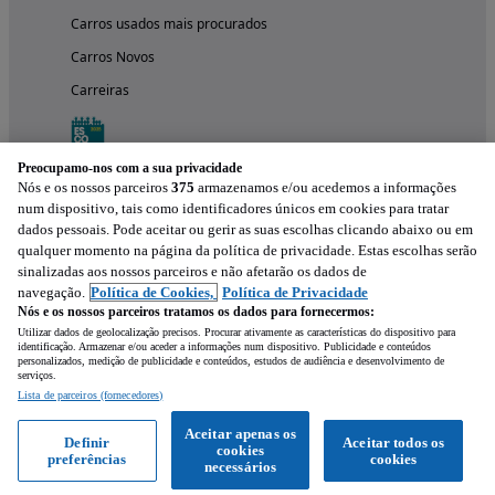
Carros usados mais procurados
Carros Novos
Carreiras
Preocupamo-nos com a sua privacidade
Nós e os nossos parceiros
375
armazenamos e/ou acedemos a informações
num dispositivo, tais como identificadores únicos em cookies para tratar
dados pessoais. Pode aceitar ou gerir as suas escolhas clicando abaixo ou em
qualquer momento na página da política de privacidade. Estas escolhas serão
sinalizadas aos nossos parceiros e não afetarão os dados de
navegação.
Política de Cookies,
Política de Privacidade
Nós e os nossos parceiros tratamos os dados para fornecermos:
Experimenta a aplicação
Utilizar dados de geolocalização precisos. Procurar ativamente as características do dispositivo para
identificação. Armazenar e/ou aceder a informações num dispositivo. Publicidade e conteúdos
personalizados, medição de publicidade e conteúdos, estudos de audiência e desenvolvimento de
serviços.
Lista de parceiros (fornecedores)
Aceitar apenas os
Definir
Aceitar todos os
cookies
preferências
cookies
necessários