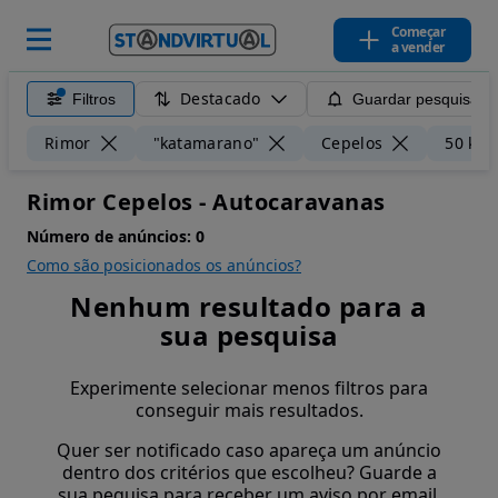
Começar
a vender
Destacado
Filtros
Guardar pesquisa
Rimor
"katamarano"
Cepelos
50 km
Rimor Cepelos - Autocaravanas
Número de anúncios:
0
Como são posicionados os anúncios?
Nenhum resultado para a
sua pesquisa
Experimente selecionar menos filtros para
conseguir mais resultados.
Quer ser notificado caso apareça um anúncio
dentro dos critérios que escolheu? Guarde a
sua pequisa para receber um aviso por email.