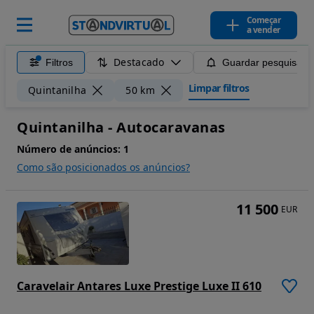
Começar
a vender
Destacado
Filtros
Guardar pesquisa
Limpar filtros
Quintanilha
50 km
Quintanilha - Autocaravanas
Número de anúncios:
1
Como são posicionados os anúncios?
11 500
EUR
Caravelair Antares Luxe Prestige Luxe II 610