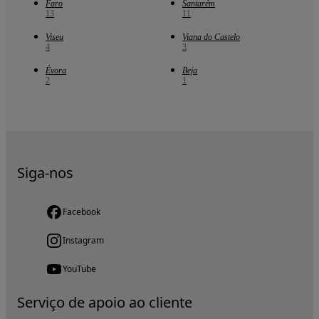
Faro
Santarém
13
11
Viseu
Viana do Castelo
4
3
Évora
Beja
2
1
Siga-nos
Facebook
Instagram
YouTube
Serviço de apoio ao cliente