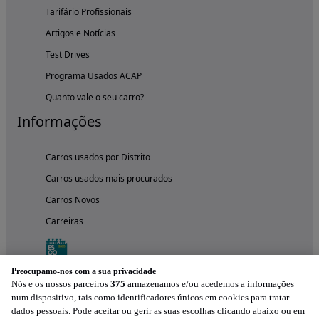
Tarifário Profissionais
Artigos e Notícias
Test Drives
Programa Usados ACAP
Quanto vale o seu carro?
Informações
Carros usados por Distrito
Carros usados mais procurados
Carros Novos
Carreiras
Preocupamo-nos com a sua privacidade
Nós e os nossos parceiros
375
armazenamos e/ou acedemos a informações
num dispositivo, tais como identificadores únicos em cookies para tratar
dados pessoais. Pode aceitar ou gerir as suas escolhas clicando abaixo ou em