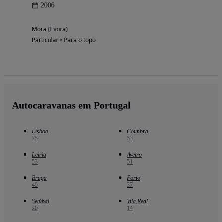
2006
Mora (Évora)
Particular • Para o topo
Autocaravanas em Portugal
Lisboa
Coimbra
75
53
Leiria
Aveiro
53
51
Braga
Porto
49
37
Setúbal
Vila Real
20
14