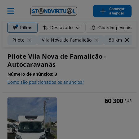
Começar
a vender
Destacado
Filtros
Guardar pesquisa
L
Pilote
Vila Nova de Famalicão
50 km
Pilote Vila Nova de Famalicão -
Autocaravanas
Número de anúncios:
3
Como são posicionados os anúncios?
60 300
EUR