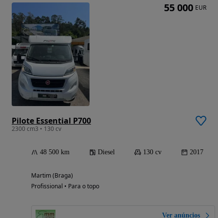
55 000
EUR
Pilote Essential P700
2300 cm3 • 130 cv
48 500 km
Diesel
130 cv
2017
Martim (Braga)
Profissional • Para o topo
Ver anúncios