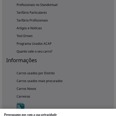
Profissionais no Standvirtual
Tarifário Particulares
Tarifário Profissionais
Artigos e Notícias
Test Drives
Programa Usados ACAP
Quanto vale o seu carro?
Informações
Carros usados por Distrito
Carros usados mais procurados
Carros Novos
Carreiras
Preocupamo-nos com a sua privacidade