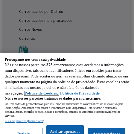
Carros usados por Distrito
Carros usados mais procurados
Carros Novos
Carreiras
Preocupamo-nos com a sua privacidade
Nós e os nossos parceiros
375
armazenamos e/ou acedemos a informações
num dispositivo, tais como identificadores únicos em cookies para tratar
dados pessoais. Pode aceitar ou gerir as suas escolhas clicando abaixo ou em
qualquer momento na página da política de privacidade. Estas escolhas serão
sinalizadas aos nossos parceiros e não afetarão os dados de
navegação.
Política de Cookies,
Política de Privacidade
Nós e os nossos parceiros tratamos os dados para fornecermos:
Experimenta a aplicação
Utilizar dados de geolocalização precisos. Procurar ativamente as características do dispositivo para
identificação. Armazenar e/ou aceder a informações num dispositivo. Publicidade e conteúdos
personalizados, medição de publicidade e conteúdos, estudos de audiência e desenvolvimento de
serviços.
Lista de parceiros (fornecedores)
Aceitar apenas os
Definir
Aceitar todos os