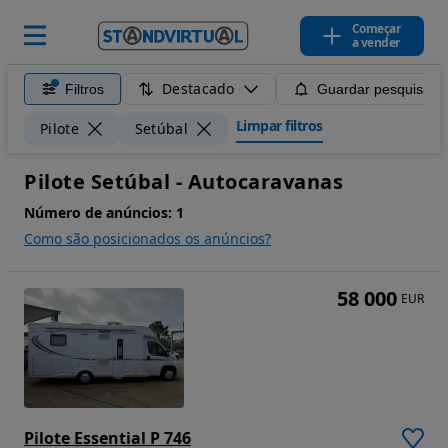
Começar
a vender
Destacado
Filtros
Guardar pesquisa
Limpar filtros
Pilote
Setúbal
Pilote Setúbal - Autocaravanas
Número de anúncios:
1
Como são posicionados os anúncios?
58 000
EUR
Pilote Essential P 746