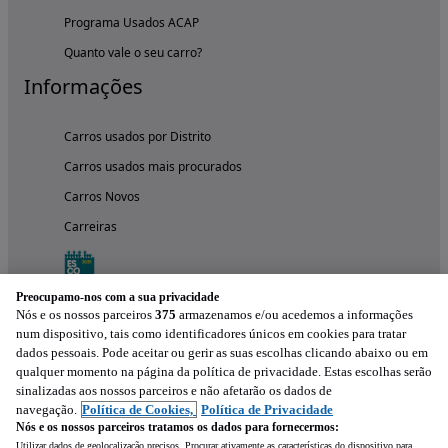
Programa Usados ACAP
Quanto vale o seu carro?
Informações
Carros usados por Distrito
Carros usados mais procurados
Carros Novos
Carreiras
Preocupamo-nos com a sua privacidade
Nós e os nossos parceiros
375
armazenamos e/ou acedemos a informações
num dispositivo, tais como identificadores únicos em cookies para tratar
dados pessoais. Pode aceitar ou gerir as suas escolhas clicando abaixo ou em
qualquer momento na página da política de privacidade. Estas escolhas serão
sinalizadas aos nossos parceiros e não afetarão os dados de
navegação.
Política de Cookies,
Política de Privacidade
Nós e os nossos parceiros tratamos os dados para fornecermos:
Experimenta a aplicação
Utilizar dados de geolocalização precisos. Procurar ativamente as características do dispositivo para