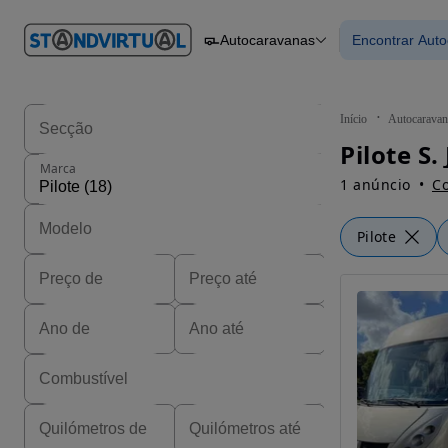
O nº 1
Autocaravanas
Encontrar Aut
em
Carros
Carros
Comerciais
Encontrar
Motos
Barcos
Autocaravanas
Início
Autocaravan
Pesados
Marca
1 anúncio
Co
Pilote