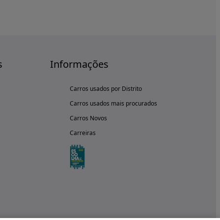
s
Informações
Carros usados por Distrito
Carros usados mais procurados
Carros Novos
Carreiras