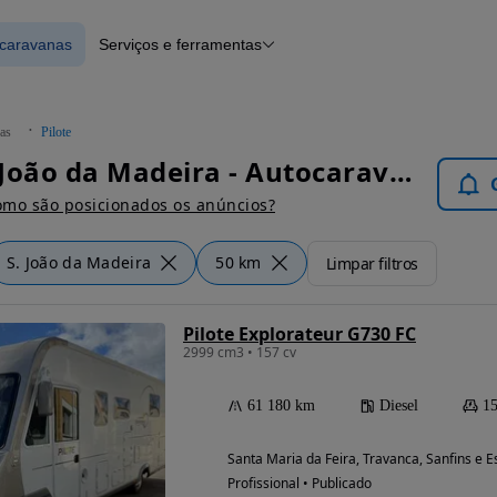
ocaravanas
Serviços e ferramentas
 Autocaravanas
Financiamento
Notícias e artigos
as
Pilote
Pilote S. João da Madeira - Autocaravanas
mo são posicionados os anúncios?
S. João da Madeira
50 km
Limpar filtros
Pilote Explorateur G730 FC
2999 cm3 • 157 cv
61 180 km
Diesel
15
Santa Maria da Feira, Travanca, Sanfins e E
Profissional • Publicado