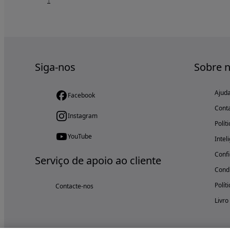
1
Siga-nos
Sobre 
Ajud
Facebook
Cont
Instagram
Polít
YouTube
Intel
Confi
Serviço de apoio ao cliente
Condi
Polít
Contacte-nos
Livro