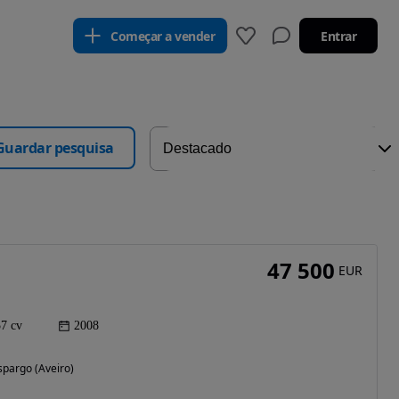
Começar a vender
Entrar
Guardar pesquisa
47 500
EUR
7 cv
2008
spargo (Aveiro)